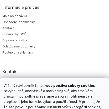
Informácie pre vás
Moja objednávka
Obchodné podmienky
Kontakt
Podmienky OOÚ
Doprava a platba
Odstúpenie od zmluvy
Postup pri reklamácii
Kontakt
info
@
zuzihracky.sk
Vážený návštevník tento
web používa
súbory cookies -
+421 903 144 673
nevyhnutné, analytické a marketingové, aby sme Vám
umožnili pohodlné prezeranie webu a mohli neustále
zlepšovať jeho funkcie, výkon a použiteľnosť. V prípade, že si
želáte povoliť používanie len niektorých kategórií cookies,