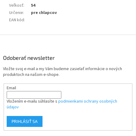
Veľkosť
:
54
Určenie
:
pre chlapcov
EAN kód
:
Z
á
p
ä
Odoberať newsletter
t
Vložte svoj e-mail a my Vám budeme zasielať informácie o nových
i
produktoch na našom e-shope.
e
Email
Vložením e-mailu súhlasíte s
podmienkami ochrany osobných
údajov
PRIHLÁSIŤ SA