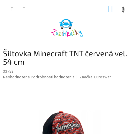
Prejsť
NÁKUP
na
obsah
KOŠÍK
Šiltovka Minecraft TNT červená veľ.
54 cm
33793
Priemerné
Neohodnotené
Podrobnosti hodnotenia
Značka:
Euroswan
hodnotenie
produktu
je
0,0
z
5
hviezdičiek.