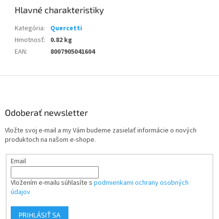
Kategória
:
Quercetti
Hmotnosť
:
0.82 kg
EAN
:
8007905041604
Z
á
p
ä
Odoberať newsletter
t
Vložte svoj e-mail a my Vám budeme zasielať informácie o nových
i
produktoch na našom e-shope.
e
Email
Vložením e-mailu súhlasíte s
podmienkami ochrany osobných
údajov
PRIHLÁSIŤ SA