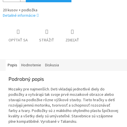
20 kusov + podložka
Detailné informácie
OPÝTAŤ SA
STRÁŽIŤ
ZDIEĽAŤ
Popis
Hodnotenie
Diskusia
Podrobný popis
Mozaiky pre najmenších. Deti vkladajú jednotlivé diely do
podložky a vytvárajú tak svoje prvé mozaikové obrazce alebo
stavajú na podložke rôzne výškové stavby. Tieto hračky u detí
rozvíjajú jemnú motoriku, tvorivosť a schopnosť rozoznávať
farby a tvary. Podložky sú z mäkkého ohybného plastu špičkovej
kvality a všetky diely sú umývateľné. Stavebnice sú vzájomne
plne kompatibilné. Vyrobané v Taliansku.