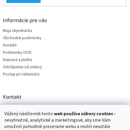
Informácie pre vás
Moja objednávka
Obchodné podmienky
Kontakt
Podmienky OOÚ
Doprava a platba
Odstúpenie od zmluvy
Postup pri reklamácii
Kontakt
info
@
zuzihracky.sk
Vážený návštevník tento
web používa
súbory cookies -
+421 903 144 673
nevyhnutné, analytické a marketingové, aby sme Vám
umožnili pohodlné prezeranie webu a mohli neustále