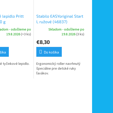
 lepidlo Pritt
Stabilo EASYoriginal Start
0 g
L ružové (46837)
ladom - odošleme po
Skladom - odošleme po
19.8.2026
(>3 ks)
19.8.2026
(3 ks)
€8,30
šíka
Do košíka
é tyčinkové lepidlo.
Ergonomický roller navrhnutý
špeciálne pre detské ruky
ľavákov.