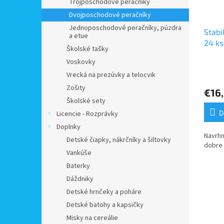
Trojposchodové peračníky
Dvojposchodové peračníky
Jednoposchodové peračníky, púzdra
Stabi
a etue
24 ks
Školské tašky
strú
Voskovky
Priem
Vrecká na prezúvky a telocvik
hodno
Zošity
produ
€16
je
Školské sety
5,0
D
Licencie - Rozprávky
z
5
Doplnky
hviezd
Navrhn
Detské čiapky, nákrčníky a šiltovky
dobre 
Vankúše
Baterky
Dáždniky
Detské hrnčeky a poháre
Detské batohy a kapsičky
Misky na cereálie