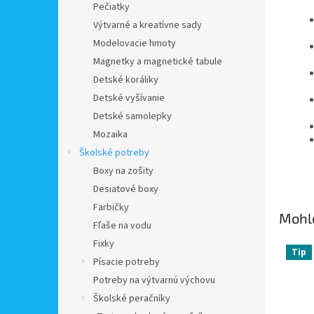
Pečiatky
Výtvarné a kreatívne sady
Modelovacie hmoty
Magnetky a magnetické tabule
Detské koráliky
Detské vyšívanie
Detské samolepky
Mozaika
Školské potreby
Boxy na zošity
Desiatové boxy
Farbičky
Mohlo
Fľaše na vodu
Fixky
Tip
Písacie potreby
Potreby na výtvarnú výchovu
Školské peračníky