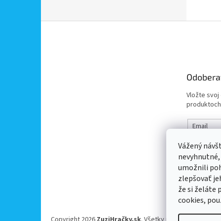
Z
á
p
ä
t
Odobera
i
e
Vložte svoj
produktoch
Email
Vážený návš
Vložením 
nevyhnutné,
údajov
umožnili po
zlepšovať je
PRIHL
že si želáte
cookies, pou
Copyright 2026
ZuziHračky.sk
. Všetky práva vyhradené.