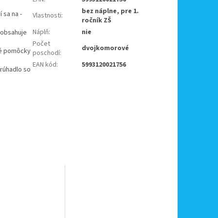
bez náplne, pre 1.
 sa na -
Vlastnosti
:
ročník ZŠ
Náplň
:
nie
ť obsahuje
Počet
dvojkomorové
né pomôcky
poschodí
:
EAN kód
:
5993120021756
trúhadlo so