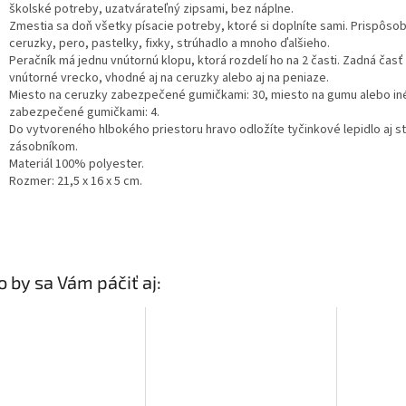
školské potreby, uzatvárateľný zipsami, bez náplne.
Zmestia sa doň všetky písacie potreby, ktoré si doplníte sami. Prispôsobí
ceruzky, pero, pastelky, fixky, strúhadlo a mnoho ďalšieho.
Peračník má jednu vnútornú klopu, ktorá rozdelí ho na 2 časti. Zadná čas
vnútorné vrecko, vhodné aj na ceruzky alebo aj na peniaze.
Miesto na ceruzky zabezpečené gumičkami: 30, miesto na gumu alebo i
zabezpečené gumičkami: 4.
Do vytvoreného hlbokého priestoru hravo odložíte tyčinkové lepidlo aj s
zásobníkom.
Materiál 100% polyester.
Rozmer: 21,5 x 16 x 5 cm.
 by sa Vám páčiť aj: