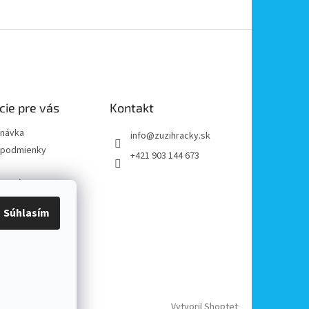
cie pre vás
Kontakt
dnávka
info
@
zuzihracky.sk
podmienky
+421 903 144 673
y OOÚ
platba
Súhlasím
e od zmluvy
reklamácii
Vytvoril Shoptet