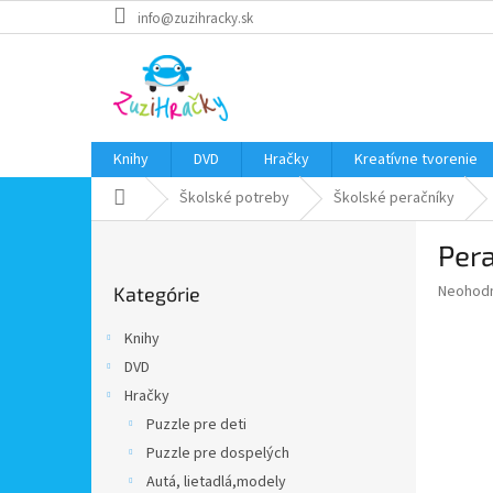
Prejsť
info@zuzihracky.sk
na
obsah
Knihy
DVD
Hračky
Kreatívne tvorenie
Domov
Školské potreby
Školské peračníky
B
Pera
o
Preskočiť
č
Priemer
Neohod
Kategórie
kategórie
n
hodnote
ý
produkt
Knihy
p
je
DVD
0,0
a
z
Hračky
n
5
e
Puzzle pre deti
hviezdič
l
Puzzle pre dospelých
Autá, lietadlá,modely