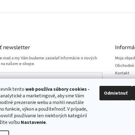
ť newsletter
Informá
 e-mail a my Vám budeme zasielať informácie o nových
Moja obje
 na našom e-shope.
Obchodné 
Kontakt
Podmienk
Doprava a 
tevník tento
web používa
súbory cookies -
e-mailu súhlasíte s
podmienkami ochrany osobných
Odmietnuť
 analytické a marketingové, aby sme Vám
Odstúpeni
hodlné prezeranie webu a mohli neustále
Postup pri 
ho funkcie, výkon a použiteľnosť. V prípade,
ÁSIŤ SA
 povoliť používanie len niektorých kategórií
žite voľbu
Nastavenie
.
Upraviť nastavenie cookies