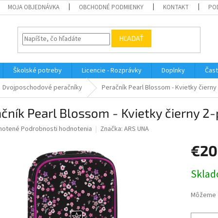
MOJA OBJEDNÁVKA
OBCHODNÉ PODMIENKY
KONTAKT
PO
HĽADAŤ
Školské potreby
Licencie - Rozprávky
Doplnky
Čast
Dvojposchodové peračníky
Peračník Pearl Blossom - Kvietky čiern
čník Pearl Blossom - Kvietky čierny 
né
notené
Podrobnosti hodnotenia
Značka:
ARS UNA
nie
€20
u
Jednotk
Sklad
cena:
iek.
Môžeme d