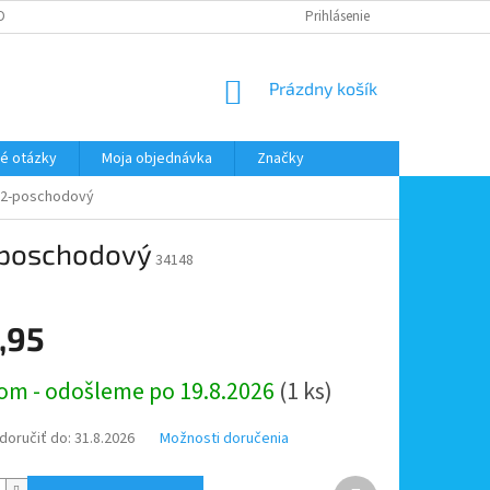
DMIENKY OOÚ
DOPRAVA A PLATBA
ODSTÚPENIE OD ZMLUVY
Prihlásenie
NÁKUPNÝ
Prázdny košík
KOŠÍK
é otázky
Moja objednávka
Značky
y 2-poschodový
2-poschodový
34148
,95
ová
om - odošleme po 19.8.2026
(1 ks)
oručiť do:
31.8.2026
Možnosti doručenia
Ďalší