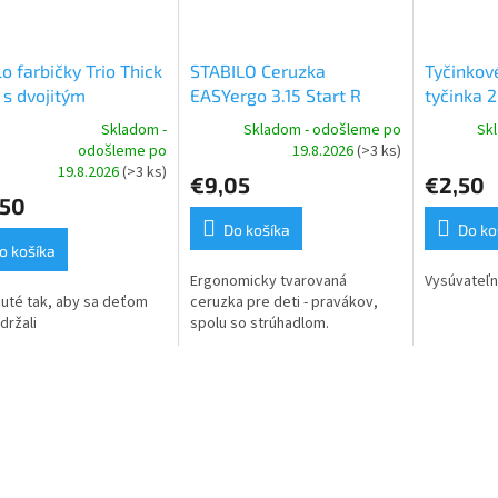
lo farbičky Trio Thick
STABILO Ceruzka
Tyčinkové
 s dvojitým
EASYergo 3.15 Start R
tyčinka 2
hadlom
(ružová)
Skladom -
Skladom - odošleme po
Sk
odošleme po
19.8.2026
(>3 ks)
erné
19.8.2026
(>3 ks)
tenie
€9,05
€2,50
ktu
,50
Do košíka
Do ko
o košíka
Ergonomicky tvarovaná
Vysúvateľn
ičiek.
uté tak, aby sa deťom
ceruzka pre deti - pravákov,
držali
spolu so strúhadlom.