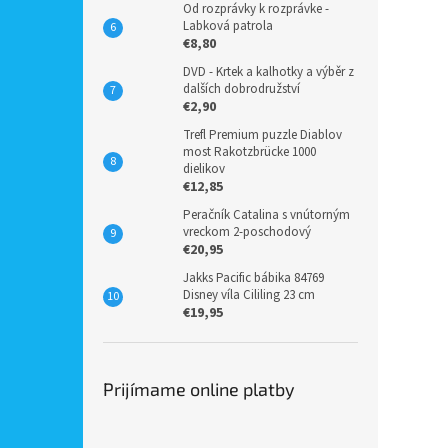
Od rozprávky k rozprávke -
Labková patrola
€8,80
DVD - Krtek a kalhotky a výběr z
dalších dobrodružství
€2,90
Trefl Premium puzzle Diablov
most Rakotzbrücke 1000
dielikov
€12,85
Peračník Catalina s vnútorným
vreckom 2-poschodový
€20,95
Jakks Pacific bábika 84769
Disney víla Cililing 23 cm
€19,95
Prijímame online platby