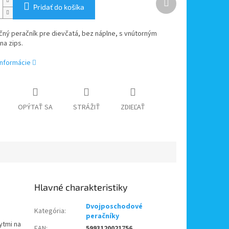
produkt
Pridať do košíka
čný peračník pre dievčatá, bez náplne, s vnútorným
na zips.
informácie
OPÝTAŤ SA
STRÁŽIŤ
ZDIEĽAŤ
Dvojposchodové
Kategória
:
peračníky
ytmi na
EAN
:
5993120021756