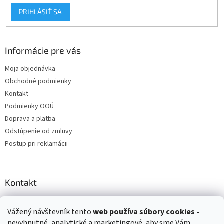
PRIHLÁSIŤ SA
Informácie pre vás
Moja objednávka
Obchodné podmienky
Kontakt
Podmienky OOÚ
Doprava a platba
Odstúpenie od zmluvy
Postup pri reklamácii
Kontakt
info
@
zuzihracky.sk
Vážený návštevník tento
web používa
súbory cookies -
+421 903 144 673
nevyhnutné, analytické a marketingové, aby sme Vám