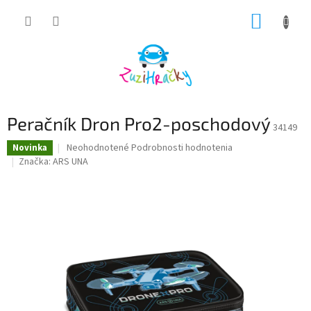
Prejsť
NÁKUP
na
obsah
KOŠÍK
Peračník Dron Pro2-poschodový
34149
Priemerné
Neohodnotené
Podrobnosti hodnotenia
Novinka
hodnotenie
Značka:
ARS UNA
produktu
je
0,0
z
5
hviezdičiek.