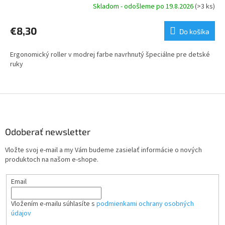
Skladom - odošleme po 19.8.2026
(>3 ks)
€8,30
Do košíka
Ergonomický roller v modrej farbe navrhnutý špeciálne pre detské
ruky
Z
á
p
ä
Odoberať newsletter
t
Vložte svoj e-mail a my Vám budeme zasielať informácie o nových
i
produktoch na našom e-shope.
e
Email
Vložením e-mailu súhlasíte s
podmienkami ochrany osobných
údajov