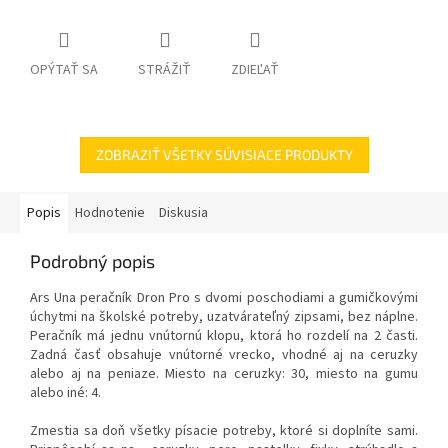
OPÝTAŤ SA
STRÁŽIŤ
ZDIEĽAŤ
ZOBRAZIŤ VŠETKY SÚVISIACE PRODUKTY
Popis
Hodnotenie
Diskusia
Podrobný popis
Ars Una peračník Dron Pro s dvomi poschodiami a gumičkovými
úchytmi na školské potreby, uzatvárateľný zipsami, bez náplne.
Peračník má jednu vnútornú klopu, ktorá ho rozdelí na 2 časti.
Zadná časť obsahuje vnútorné vrecko, vhodné aj na ceruzky
alebo aj na peniaze. Miesto na ceruzky: 30, miesto na gumu
alebo iné: 4.
Zmestia sa doň všetky písacie potreby, ktoré si doplníte sami.