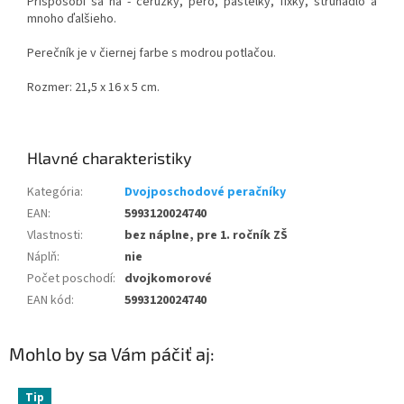
Prispôsobí sa na - ceruzky, pero, pastelky, fixky, strúhadlo a
mnoho ďalšieho.
Perečník je v čiernej farbe s modrou potlačou.
Rozmer: 21,5 x 16 x 5 cm.
Kategória
:
Dvojposchodové peračníky
EAN
:
5993120024740
Vlastnosti
:
bez náplne, pre 1. ročník ZŠ
Náplň
:
nie
Počet poschodí
:
dvojkomorové
EAN kód
:
5993120024740
Mohlo by sa Vám páčiť aj:
Tip