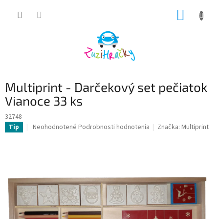
Prejsť
NÁKUP
na
obsah
KOŠÍK
Multiprint - Darčekový set pečiatok
Vianoce 33 ks
32748
Priemerné
Neohodnotené
Podrobnosti hodnotenia
Značka:
Multiprint
Tip
hodnotenie
produktu
je
0,0
z
5
hviezdičiek.