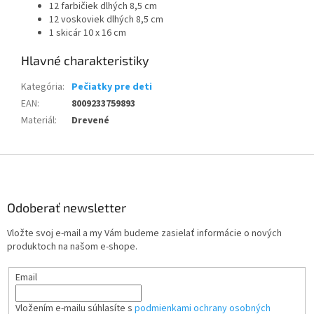
12 farbičiek dlhých 8,5 cm
12 voskoviek dlhých 8,5 cm
1 skicár 10 x 16 cm
Kategória
:
Pečiatky pre deti
EAN
:
8009233759893
Materiál
:
Drevené
Z
á
p
ä
Odoberať newsletter
t
Vložte svoj e-mail a my Vám budeme zasielať informácie o nových
i
produktoch na našom e-shope.
e
Email
Vložením e-mailu súhlasíte s
podmienkami ochrany osobných