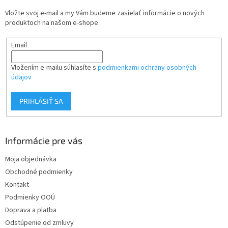
t
Vložte svoj e-mail a my Vám budeme zasielať informácie o nových
i
produktoch na našom e-shope.
e
Email
Vložením e-mailu súhlasíte s
podmienkami ochrany osobných
údajov
PRIHLÁSIŤ SA
Informácie pre vás
Moja objednávka
Obchodné podmienky
Kontakt
Podmienky OOÚ
Doprava a platba
Odstúpenie od zmluvy