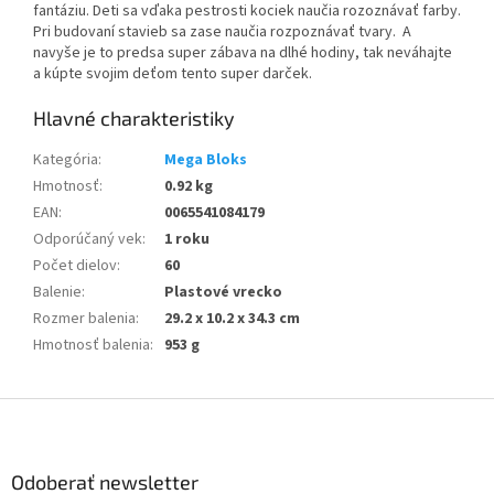
fantáziu. Deti sa vďaka pestrosti kociek naučia rozoznávať farby.
Pri budovaní stavieb sa zase naučia rozpoznávať tvary. A
navyše je to predsa super zábava na dlhé hodiny, tak neváhajte
a kúpte svojim deťom tento super darček.
Kategória
:
Mega Bloks
Hmotnosť
:
0.92 kg
EAN
:
0065541084179
Odporúčaný vek
:
1 roku
Počet dielov
:
60
Balenie
:
Plastové vrecko
Rozmer balenia
:
29.2 x 10.2 x 34.3 cm
Hmotnosť balenia
:
953 g
Z
á
p
ä
Odoberať newsletter