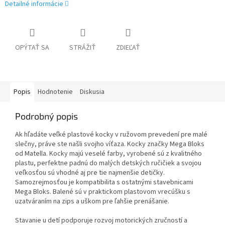
Detailné informácie
OPÝTAŤ SA
STRÁŽIŤ
ZDIEĽAŤ
Popis
Hodnotenie
Diskusia
Podrobný popis
Ak hľadáte veľké plastové kocky v ružovom prevedení pre malé
slečny, práve ste našli svojho víťaza. Kocky značky Mega Bloks
od Matella. Kocky majú veselé farby, vyrobené sú z kvalitného
plastu, perfektne padnú do malých detských ručičiek a svojou
veľkosťou sú vhodné aj pre tie najmenšie detičky.
Samozrejmosťou je kompatibilita s ostatnými stavebnicami
Mega Bloks. Balené sú v praktickom plastovom vrecúšku s
uzatváraním na zips a uškom pre ľahšie prenášanie.
Stavanie u detí podporuje rozvoj motorických zručností a