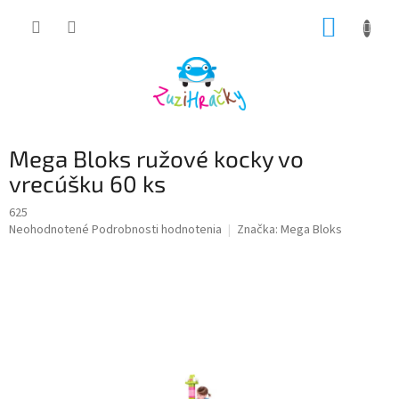
Prejsť
NÁKUP
na
obsah
KOŠÍK
Mega Bloks ružové kocky vo
vrecúšku 60 ks
625
Priemerné
Neohodnotené
Podrobnosti hodnotenia
Značka:
Mega Bloks
hodnotenie
produktu
je
0,0
z
5
hviezdičiek.