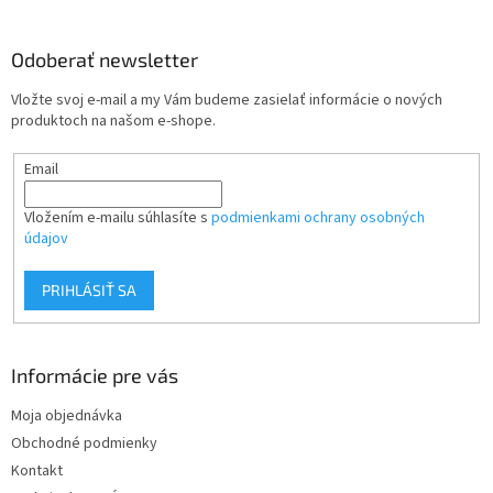
á
p
ä
Odoberať newsletter
t
Vložte svoj e-mail a my Vám budeme zasielať informácie o nových
i
produktoch na našom e-shope.
e
Email
Vložením e-mailu súhlasíte s
podmienkami ochrany osobných
údajov
PRIHLÁSIŤ SA
Informácie pre vás
Moja objednávka
Obchodné podmienky
Kontakt