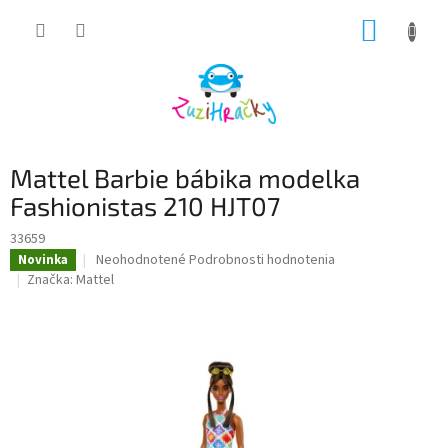
Prejsť
NÁKUP
na
obsah
KOŠÍK
Mattel Barbie bábika modelka
Fashionistas 210 HJT07
33659
Priemerné
Neohodnotené
Podrobnosti hodnotenia
Novinka
hodnotenie
Značka:
Mattel
produktu
je
0,0
z
5
hviezdičiek.