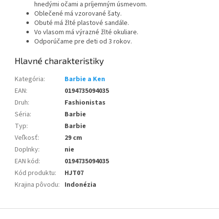
hnedými očami a príjemným úsmevom.
Oblečené má vzorované šaty.
Obuté má žlté plastové sandále.
Vo vlasom má výrazné žlté okuliare.
Odporúčame pre deti od 3 rokov.
Kategória
:
Barbie a Ken
EAN
:
0194735094035
Druh
:
Fashionistas
Séria
:
Barbie
Typ
:
Barbie
Veľkosť
:
29 cm
Doplnky
:
nie
EAN kód
:
0194735094035
Kód produktu
:
HJT07
Krajina pôvodu
:
Indonézia
Z