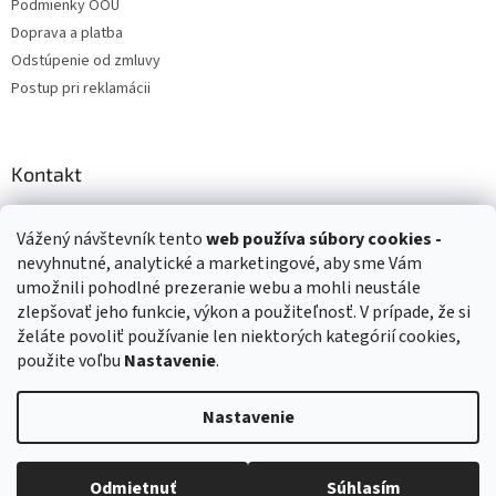
Podmienky OOÚ
Doprava a platba
Odstúpenie od zmluvy
Postup pri reklamácii
Kontakt
info
@
zuzihracky.sk
Vážený návštevník tento
web používa
súbory cookies -
+421 903 144 673
nevyhnutné, analytické a marketingové, aby sme Vám
umožnili pohodlné prezeranie webu a mohli neustále
zlepšovať jeho funkcie, výkon a použiteľnosť. V prípade, že si
želáte povoliť používanie len niektorých kategórií cookies,
použite voľbu
Nastavenie
.
Vytvoril Shoptet
Nastavenie
Copyright 2026
ZuziHračky.sk
. Všetky práva vyhradené.
Upraviť
nastavenie cookies
Odmietnuť
Súhlasím