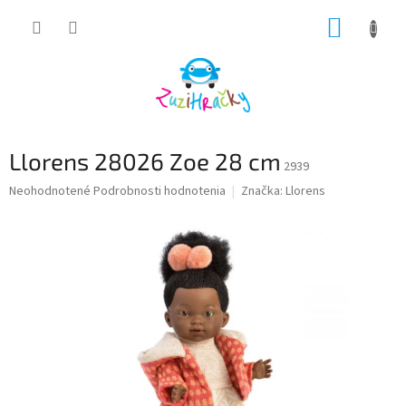
Prejsť
NÁKUP
na
obsah
KOŠÍK
Llorens 28026 Zoe 28 cm
2939
Priemerné
Neohodnotené
Podrobnosti hodnotenia
Značka:
Llorens
hodnotenie
produktu
je
0,0
z
5
hviezdičiek.