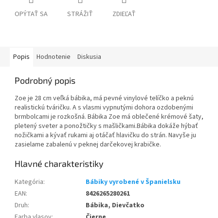
OPÝTAŤ SA
STRÁŽIŤ
ZDIEĽAŤ
Popis
Hodnotenie
Diskusia
Podrobný popis
Zoe je 28 cm veľká bábika, má pevné vinylové telíčko a peknú
realistickú tváričku. A s vlasmi vypnutými dohora ozdobenými
brmbolcami je rozkošná. Bábika Zoe má oblečené krémové šaty,
pletený sveter a ponožtičky s mašličkami.Bábika dokáže hýbať
nožičkami a kývať rukami aj otáčať hlavičku do strán. Navyše ju
zasielame zabalenú v peknej darčekovej krabičke.
Kategória
:
Bábiky vyrobené v Španielsku
EAN
:
8426265280261
Druh
:
Bábika, Dievčatko
Farba vlasov
:
Čierne