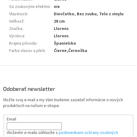
So zvukovými efektmi
:
nie
Vlastnosti
:
Dievčatko, Bez zvuku, Telo z vinylu
Veľkosť
:
28 cm
Značka
:
Llorens
Výrobca
:
Llorens
Krajina pôvodu
:
Španielsko
Farba vlasov a pleti
:
Čierne,Černoška
Z
á
p
ä
Odoberať newsletter
t
Vložte svoj e-mail a my Vám budeme zasielať informácie o nových
i
produktoch na našom e-shope.
e
Email
Vložením e-mailu súhlasíte s
podmienkami ochrany osobných