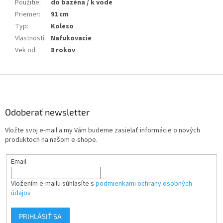
Použitie
:
do bazéna / k vode
Priemer
:
91 cm
Typ
:
Koleso
Vlastnosti
:
Nafukovacie
Vek od
:
8 rokov
Z
á
p
ä
Odoberať newsletter
t
Vložte svoj e-mail a my Vám budeme zasielať informácie o nových
i
produktoch na našom e-shope.
e
Email
Vložením e-mailu súhlasíte s
podmienkami ochrany osobných
údajov
PRIHLÁSIŤ SA