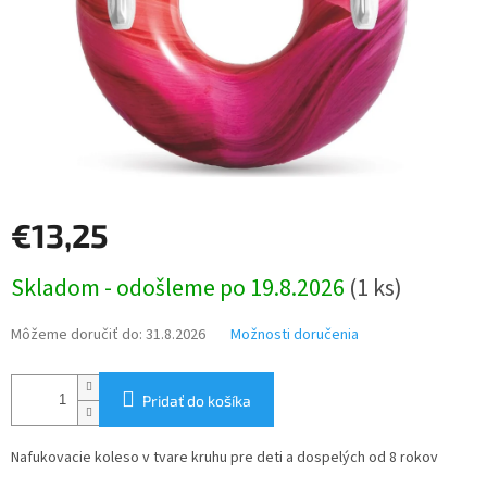
€13,25
Jednotková
Skladom - odošleme po 19.8.2026
(1 ks)
cena:
Môžeme doručiť do:
31.8.2026
Možnosti doručenia
Pridať do košíka
Nafukovacie koleso v tvare kruhu pre deti a dospelých od 8 rokov