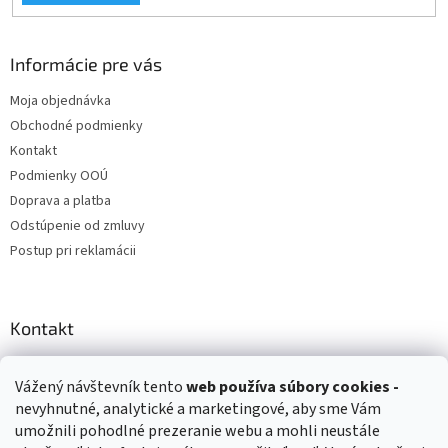
Informácie pre vás
Moja objednávka
Obchodné podmienky
Kontakt
Podmienky OOÚ
Doprava a platba
Odstúpenie od zmluvy
Postup pri reklamácii
Kontakt
info
@
zuzihracky.sk
Vážený návštevník tento
web používa
súbory cookies -
+421 903 144 673
nevyhnutné, analytické a marketingové, aby sme Vám
umožnili pohodlné prezeranie webu a mohli neustále