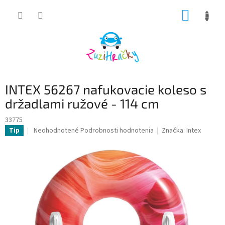
Prejsť
NÁKUP
na
obsah
KOŠÍK
INTEX 56267 nafukovacie koleso s
držadlami ružové - 114 cm
33775
Priemerné
Neohodnotené
Podrobnosti hodnotenia
Značka:
Intex
Tip
hodnotenie
produktu
je
0,0
z
5
hviezdičiek.