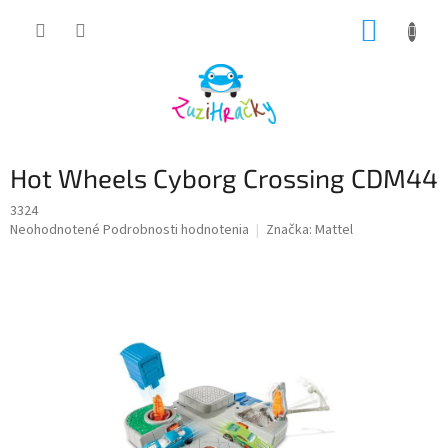
Prejsť
NÁKUP
na
obsah
KOŠÍK
Hot Wheels Cyborg Crossing CDM44
3324
Priemerné
Neohodnotené
Podrobnosti hodnotenia
Značka:
Mattel
hodnotenie
produktu
je
0,0
z
5
hviezdičiek.