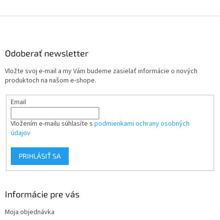
Z
á
p
ä
Odoberať newsletter
t
Vložte svoj e-mail a my Vám budeme zasielať informácie o nových
i
produktoch na našom e-shope.
e
Email
Vložením e-mailu súhlasíte s
podmienkami ochrany osobných
údajov
PRIHLÁSIŤ SA
Informácie pre vás
Moja objednávka