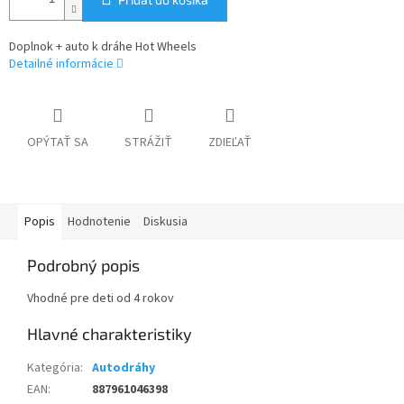
Doplnok + auto k dráhe Hot Wheels
Detailné informácie
OPÝTAŤ SA
STRÁŽIŤ
ZDIEĽAŤ
Popis
Hodnotenie
Diskusia
Podrobný popis
Vhodné pre deti od 4 rokov
Kategória
:
Autodráhy
EAN
:
887961046398