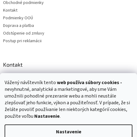
Obchodné podmienky
Kontakt
Podmienky OOÚ
Doprava a platba
Odstúpenie od zmluvy
Postup pri reklamácii
Kontakt
info
@
zuzihracky.sk
Vážený návštevník tento
web používa
súbory cookies -
+421 903 144 673
nevyhnutné, analytické a marketingové, aby sme Vám
umožnili pohodlné prezeranie webu a mohli neustále
zlepšovať jeho funkcie, výkon a použiteľnosť. V prípade, že si
želáte povoliť používanie len niektorých kategórií cookies,
použite voľbu
Nastavenie
.
Vytvoril Shoptet
Nastavenie