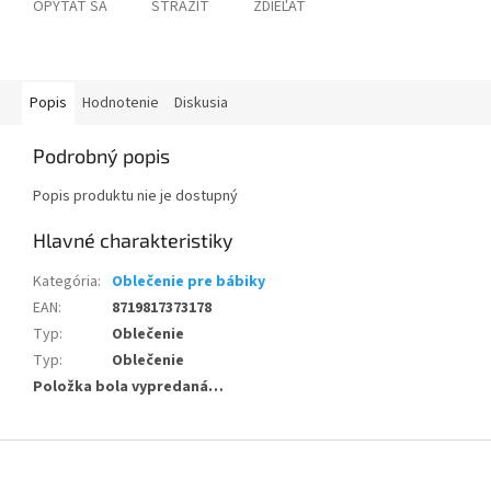
OPÝTAŤ SA
STRÁŽIŤ
ZDIEĽAŤ
Popis
Hodnotenie
Diskusia
Podrobný popis
Popis produktu nie je dostupný
Kategória
:
Oblečenie pre bábiky
EAN
:
8719817373178
Typ
:
Oblečenie
Typ
:
Oblečenie
Položka bola vypredaná…
Z
á