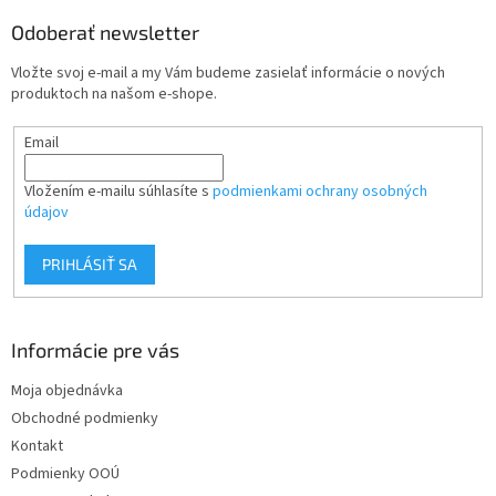
p
ä
Odoberať newsletter
t
Vložte svoj e-mail a my Vám budeme zasielať informácie o nových
i
produktoch na našom e-shope.
e
Email
Vložením e-mailu súhlasíte s
podmienkami ochrany osobných
údajov
PRIHLÁSIŤ SA
Informácie pre vás
Moja objednávka
Obchodné podmienky
Kontakt
Podmienky OOÚ