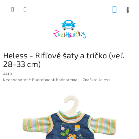
Prejsť
NÁKUP
na
obsah
KOŠÍK
Heless - Rifľové šaty a tričko (veľ.
28-33 cm)
4410
Priemerné
Neohodnotené
Podrobnosti hodnotenia
Značka:
Heless
hodnotenie
produktu
je
0,0
z
5
hviezdičiek.