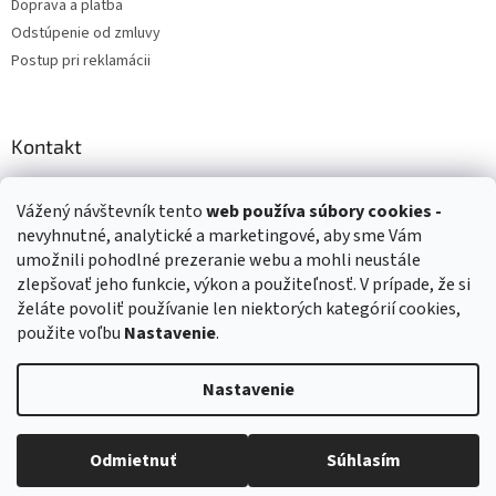
Doprava a platba
Odstúpenie od zmluvy
Postup pri reklamácii
Kontakt
info
@
zuzihracky.sk
Vážený návštevník tento
web používa
súbory cookies -
+421 903 144 673
nevyhnutné, analytické a marketingové, aby sme Vám
umožnili pohodlné prezeranie webu a mohli neustále
zlepšovať jeho funkcie, výkon a použiteľnosť. V prípade, že si
želáte povoliť používanie len niektorých kategórií cookies,
použite voľbu
Nastavenie
.
Vytvoril Shoptet
Nastavenie
Copyright 2026
ZuziHračky.sk
. Všetky práva vyhradené.
Upraviť
nastavenie cookies
Odmietnuť
Súhlasím