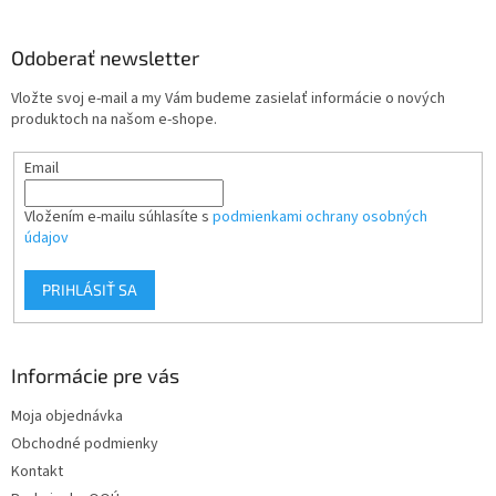
á
p
ä
Odoberať newsletter
t
Vložte svoj e-mail a my Vám budeme zasielať informácie o nových
i
produktoch na našom e-shope.
e
Email
Vložením e-mailu súhlasíte s
podmienkami ochrany osobných
údajov
PRIHLÁSIŤ SA
Informácie pre vás
Moja objednávka
Obchodné podmienky
Kontakt