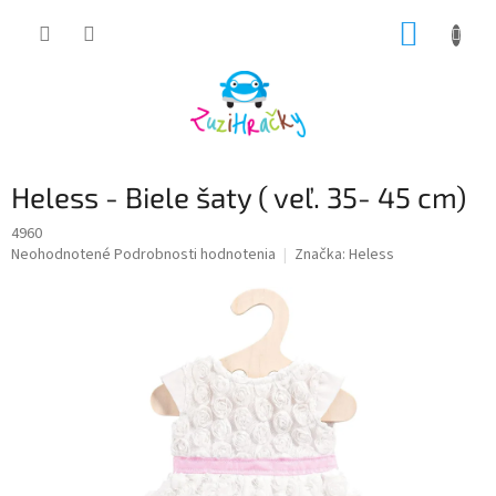
Prejsť
NÁKUP
na
obsah
KOŠÍK
Heless - Biele šaty ( veľ. 35- 45 cm)
4960
Priemerné
Neohodnotené
Podrobnosti hodnotenia
Značka:
Heless
hodnotenie
produktu
je
0,0
z
5
hviezdičiek.