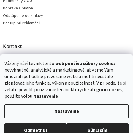
Podmienky OOÚ
Doprava a platba
Odstúpenie od zmluvy
Postup pri reklamácii
Kontakt
info
@
zuzihracky.sk
Vážený návštevník tento
web používa
súbory cookies -
+421 903 144 673
nevyhnutné, analytické a marketingové, aby sme Vám
umožnili pohodlné prezeranie webu a mohli neustále
zlepšovať jeho funkcie, výkon a použiteľnosť. V prípade, že si
želáte povoliť používanie len niektorých kategórií cookies,
použite voľbu
Nastavenie
.
Vytvoril Shoptet
Nastavenie
Copyright 2026
ZuziHračky.sk
. Všetky práva vyhradené.
Upraviť
nastavenie cookies
Odmietnuť
Súhlasím