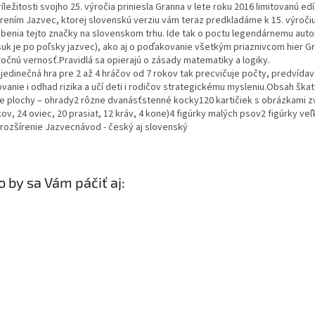
ríležitosti svojho 25. výročia priniesla Granna v lete roku 2016 limitovanú edí
írením Jazvec, ktorej slovenskú verziu vám teraz predkladáme k 15. výroči
benia tejto značky na slovenskom trhu. Ide tak o poctu legendárnemu auto
suk je po poľsky jazvec), ako aj o poďakovanie všetkým priaznivcom hier Gr
ročnú vernosť.Pravidlá sa opierajú o zásady matematiky a logiky.
 jedinečná hra pre 2 až 4 hráčov od 7 rokov tak precvičuje počty, predvídav
vanie i odhad rizika a učí deti i rodičov strategickému mysleniu.Obsah škat
ie plochy – ohrady2 rôzne dvanásťstenné kocky120 kartičiek s obrázkami zv
kov, 24 oviec, 20 prasiat, 12 kráv, 4 kone)4 figúrky malých psov2 figúrky ve
rozšírenie Jazvecnávod - český aj slovenský
 by sa Vám páčiť aj: