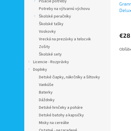
Písacie potreby
Gran
Potreby na výtvarnú výchovu
Delu
Školské peračníky
Školské tašky
Voskovky
€28
Vrecká na prezúvky a telocvik
Zošity
Obľúbe
Školské sety
Licencie - Rozprávky
Doplnky
Detské čiapky, nákrčníky a šiltovky
Vankúše
Baterky
Dáždniky
Detské hrnčeky a poháre
Detské batohy a kapsičky
Misky na cereálie
Ostatné - nezaradené