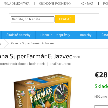
MOJA OBJEDNÁVKA
OBCHODNÉ PODMIENKY
KONTAKT
PO
HĽADAŤ
Školské potreby
Licencie - Rozprávky
Doplnky
Čast
y
Granna SuperFarmár & Jazvec
nna SuperFarmár & Jazvec
3008
né
notené
Podrobnosti hodnotenia
Značka:
Granna
nie
€28
u
Jednotk
Sklad
cena:
iek.
Môžeme d