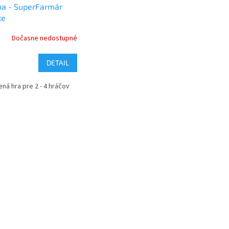
na - SuperFarmár
xe
Dočasne nedostupné
DETAIL
ná hra pre 2 - 4 hráčov