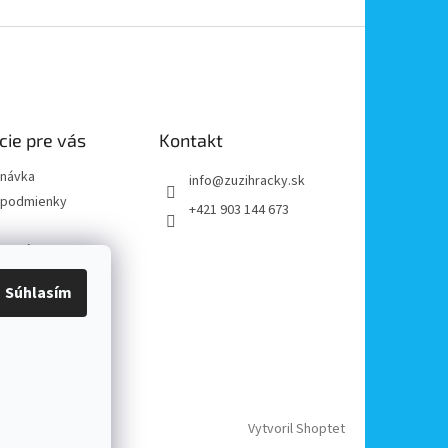
cie pre vás
Kontakt
dnávka
info
@
zuzihracky.sk
podmienky
+421 903 144 673
y OOÚ
platba
Súhlasím
e od zmluvy
reklamácii
Vytvoril Shoptet