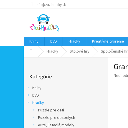
Prejsť
info@zuzihracky.sk
na
obsah
Knihy
DVD
Hračky
Kreatívne tvorenie
Domov
Hračky
Stolové hry
Spoločenské hr
B
Gra
o
Preskočiť
č
Priemer
Neohod
Kategórie
kategórie
n
hodnote
ý
produkt
Knihy
p
je
DVD
0,0
a
z
Hračky
n
5
e
Puzzle pre deti
hviezdič
l
Puzzle pre dospelých
Autá, lietadlá,modely