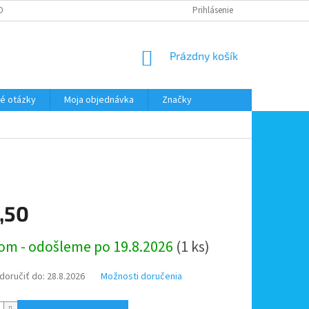
DMIENKY OOÚ
DOPRAVA A PLATBA
ODSTÚPENIE OD ZMLUVY
Prihlásenie
NÁKUPNÝ
Prázdny košík
KOŠÍK
é otázky
Moja objednávka
Značky
,50
ová
om - odošleme po 19.8.2026
(1 ks)
oručiť do:
28.8.2026
Možnosti doručenia