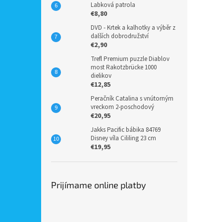
Labková patrola
€8,80
DVD - Krtek a kalhotky a výběr z
dalších dobrodružství
€2,90
Trefl Premium puzzle Diablov
most Rakotzbrücke 1000
dielikov
€12,85
Peračník Catalina s vnútorným
vreckom 2-poschodový
€20,95
Jakks Pacific bábika 84769
Disney víla Cililing 23 cm
€19,95
Prijímame online platby