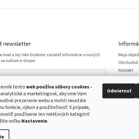
ť newsletter
Informá
 e-mail a my Vám budeme zasielať informácie o nových
Moja obje
 na našom e-shope.
Obchodné 
Kontakt
Podmienk
Doprava a 
tevník tento
web používa
súbory cookies -
e-mailu súhlasíte s
podmienkami ochrany osobných
Odmietnuť
 analytické a marketingové, aby sme Vám
Odstúpeni
hodlné prezeranie webu a mohli neustále
Postup pri 
ho funkcie, výkon a použiteľnosť. V prípade,
ÁSIŤ SA
 povoliť používanie len niektorých kategórií
žite voľbu
Nastavenie
.
Upraviť nastavenie cookies
ie