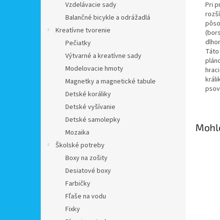
Pri p
Vzdelávacie sady
rozš
Balančné bicykle a odrážadlá
pôso
Kreatívne tvorenie
(bor
dlho
Pečiatky
Táto
Výtvarné a kreatívne sady
pláno
Modelovacie hmoty
hrac
králi
Magnetky a magnetické tabule
psov
Detské koráliky
Detské vyšívanie
Detské samolepky
Mohlo
Mozaika
Školské potreby
Boxy na zošity
Desiatové boxy
Farbičky
Fľaše na vodu
Fixky