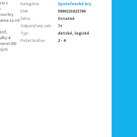
ciu s
Kategória
:
Spoločenské hry
u
EAN
:
5900221022780
rovi hry
Séria
:
Ostatné
anna za ich
Odporúčaný vek
:
7+
osť,
Typ
:
detské, logické
uľky:4
Počet hráčov
:
2 - 4
ierat (60
ľkých