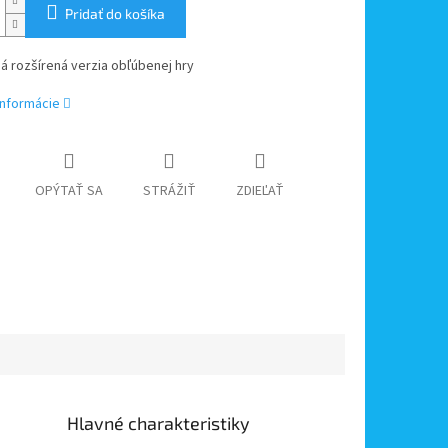
Pridať do košíka
á rozšírená verzia obľúbenej hry
informácie
OPÝTAŤ SA
STRÁŽIŤ
ZDIEĽAŤ