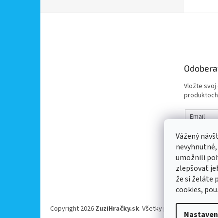
Z
á
p
ä
t
Odobera
i
e
Vložte svoj
produktoch
Email
Vážený návš
Vložením 
nevyhnutné,
údajov
umožnili po
zlepšovať je
PRIHL
že si želáte
cookies, pou
Copyright 2026
ZuziHračky.sk
. Všetky práva vyhradené.
Nastaven