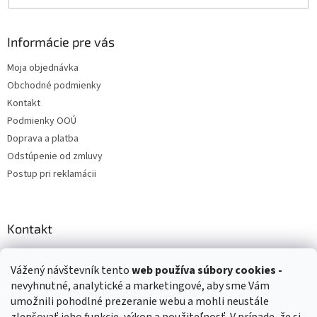
Informácie pre vás
Moja objednávka
Obchodné podmienky
Kontakt
Podmienky OOÚ
Doprava a platba
Odstúpenie od zmluvy
Postup pri reklamácii
Kontakt
info
@
zuzihracky.sk
Vážený návštevník tento
web používa
súbory cookies -
+421 903 144 673
nevyhnutné, analytické a marketingové, aby sme Vám
umožnili pohodlné prezeranie webu a mohli neustále