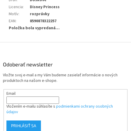
Druh
:
Doskové
Licencia
:
Disney Princess
Motív
:
rozprávky
EAN
:
8590878322257
Položka bola vypredaná…
Z
á
p
ä
Odoberať newsletter
t
Vložte svoj e-mail a my Vám budeme zasielať informácie o nových
i
produktoch na našom e-shope.
e
Email
Vložením e-mailu súhlasíte s
podmienkami ochrany osobných
údajov
PRIHLÁSIŤ SA