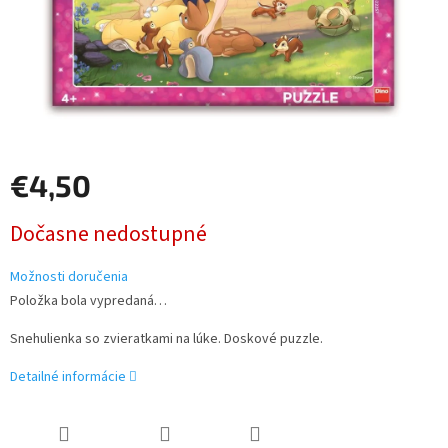
€4,50
Jednotková
Dočasne nedostupné
cena:
Možnosti doručenia
Položka bola vypredaná…
Snehulienka so zvieratkami na lúke. Doskové puzzle.
Detailné informácie