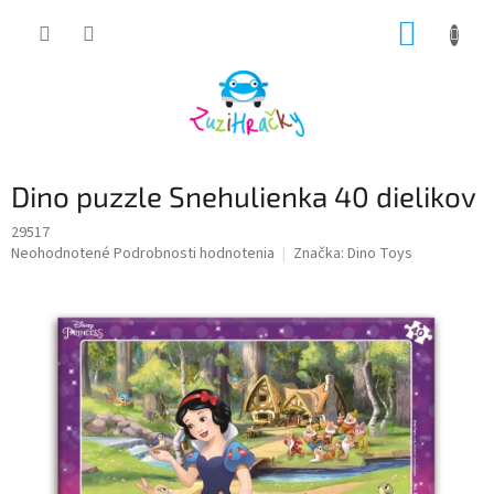
Prejsť
NÁKUP
na
obsah
KOŠÍK
Dino puzzle Snehulienka 40 dielikov
29517
Priemerné
Neohodnotené
Podrobnosti hodnotenia
Značka:
Dino Toys
hodnotenie
produktu
je
0,0
z
5
hviezdičiek.