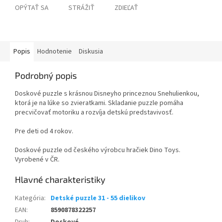
OPÝTAŤ SA
STRÁŽIŤ
ZDIEĽAŤ
Popis
Hodnotenie
Diskusia
Podrobný popis
Doskové puzzle s krásnou Disneyho princeznou Snehulienkou,
ktorá je na lúke so zvieratkami. Skladanie puzzle pomáha
precvičovať motoriku a rozvíja detskú predstavivosť.
Pre deti od 4 rokov.
Doskové puzzle od českého výrobcu hračiek Dino Toys.
Vyrobené v ČR.
Kategória
:
Detské puzzle 31 - 55 dielikov
EAN
:
8590878322257