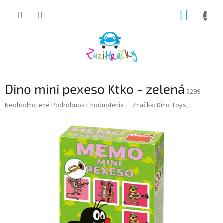
Prejsť
NÁKUP
na
obsah
KOŠÍK
Dino mini pexeso Ktko - zelená
5299
Priemerné
Neohodnotené
Podrobnosti hodnotenia
Značka:
Dino Toys
hodnotenie
produktu
je
0,0
z
5
hviezdičiek.