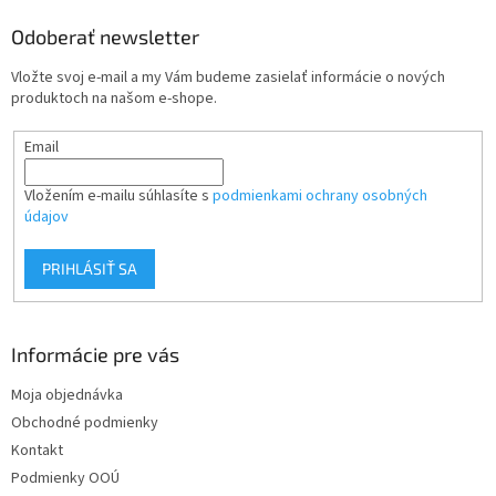
p
ä
Odoberať newsletter
t
Vložte svoj e-mail a my Vám budeme zasielať informácie o nových
i
produktoch na našom e-shope.
e
Email
Vložením e-mailu súhlasíte s
podmienkami ochrany osobných
údajov
PRIHLÁSIŤ SA
Informácie pre vás
Moja objednávka
Obchodné podmienky
Kontakt
Podmienky OOÚ