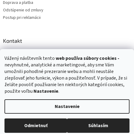
Doprava a platba
Odstúpenie od zmluvy
Postup pri reklamácii
Kontakt
info
@
zuzihracky.sk
Vážený návštevník tento
web používa
súbory cookies -
+421 903 144 673
nevyhnutné, analytické a marketingové, aby sme Vám
umožnili pohodlné prezeranie webu a mohli neustále
zlepšovať jeho funkcie, výkon a použiteľnosť. V prípade, že si
želáte povoliť používanie len niektorých kategórií cookies,
použite voľbu
Nastavenie
.
Vytvoril Shoptet
Nastavenie
Copyright 2026
ZuziHračky.sk
. Všetky práva vyhradené.
Upraviť
nastavenie cookies
Odmietnuť
Súhlasím