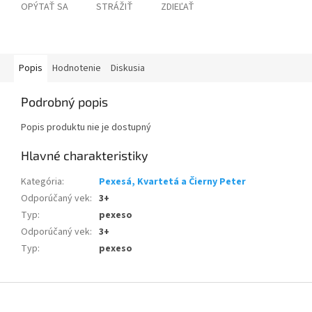
OPÝTAŤ SA
STRÁŽIŤ
ZDIEĽAŤ
Popis
Hodnotenie
Diskusia
Podrobný popis
Popis produktu nie je dostupný
Kategória
:
Pexesá, Kvartetá a Čierny Peter
Odporúčaný vek
:
3+
Typ
:
pexeso
Odporúčaný vek
:
3+
Typ
:
pexeso
Z
á