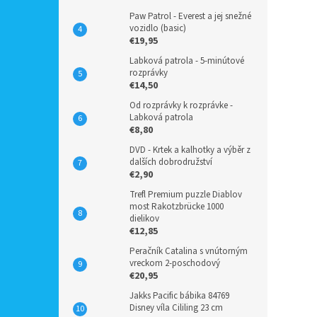
Paw Patrol - Everest a jej snežné
vozidlo (basic)
€19,95
Labková patrola - 5-minútové
rozprávky
€14,50
Od rozprávky k rozprávke -
Labková patrola
€8,80
DVD - Krtek a kalhotky a výběr z
dalších dobrodružství
€2,90
Trefl Premium puzzle Diablov
most Rakotzbrücke 1000
dielikov
€12,85
Peračník Catalina s vnútorným
vreckom 2-poschodový
€20,95
Jakks Pacific bábika 84769
Disney víla Cililing 23 cm