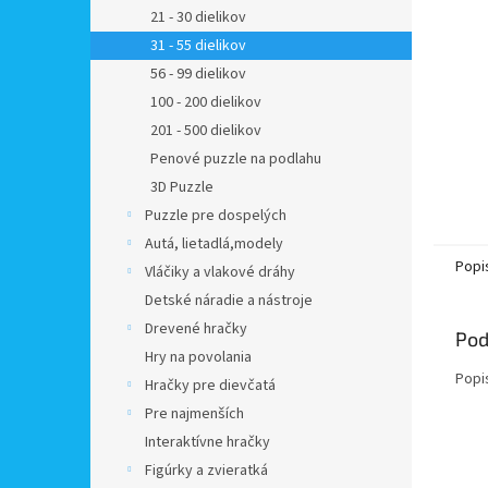
21 - 30 dielikov
31 - 55 dielikov
56 - 99 dielikov
100 - 200 dielikov
201 - 500 dielikov
Penové puzzle na podlahu
3D Puzzle
Puzzle pre dospelých
Autá, lietadlá,modely
Popi
Vláčiky a vlakové dráhy
Detské náradie a nástroje
Drevené hračky
Pod
Hry na povolania
Popi
Hračky pre dievčatá
Pre najmenších
Interaktívne hračky
Figúrky a zvieratká