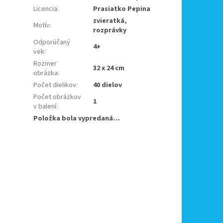
Licencia
:
Prasiatko Pepina
zvieratká,
Motív
:
rozprávky
Odporúčaný
4+
vek
:
Rozmer
32 x 24 cm
obrázka
:
Počet dielikov
:
40 dielov
Počet obrázkov
1
v balení
:
Položka bola vypredaná…