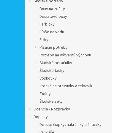
Školské potreby
Boxy na zošity
Desiatové boxy
Farbičky
Fľaše na vodu
Fixky
Písacie potreby
Potreby na výtvarnú výchovu
Školské peračníky
Školské tašky
Voskovky
Vrecká na prezúvky a telocvik
Zošity
Školské sety
Licencie - Rozprávky
Doplnky
Detské čiapky, nákrčníky a šiltovky
Vankúše