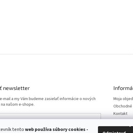
ť newsletter
Informá
 e-mail a my Vám budeme zasielať informácie o nových
Moja obje
 na našom e-shope.
Obchodné 
Kontakt
Podmienk
Doprava a 
tevník tento
web používa
súbory cookies -
e-mailu súhlasíte s
podmienkami ochrany osobných