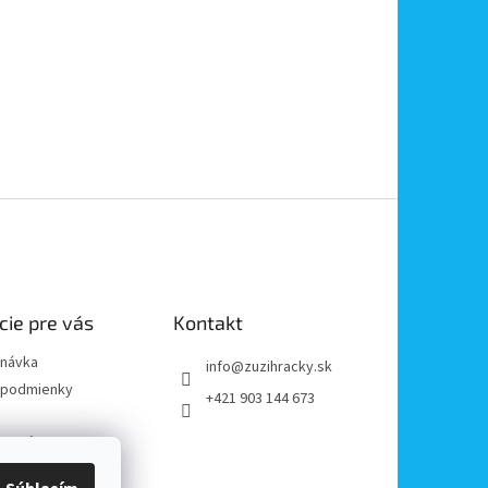
cie pre vás
Kontakt
dnávka
info
@
zuzihracky.sk
podmienky
+421 903 144 673
y OOÚ
platba