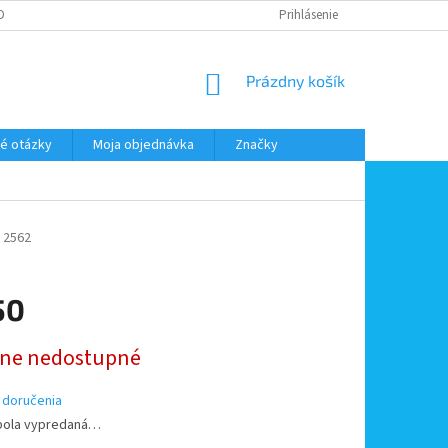
DMIENKY OOÚ
DOPRAVA A PLATBA
ODSTÚPENIE OD ZMLUVY
Prihlásenie
NÁKUPNÝ
Prázdny košík
KOŠÍK
é otázky
Moja objednávka
Značky
2562
50
ová
ne nedostupné
 doručenia
bola vypredaná…