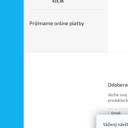
€19,95
Prijímame online platby
Z
á
p
ä
t
Odobera
i
e
Vložte svoj
produktoch
Email
Vážený návš
Vložením 