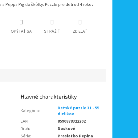
a s Peppa Pig do škôlky. Puzzle pre deti od 4 rokov.
OPÝTAŤ SA
STRÁŽIŤ
ZDIEĽAŤ
Detské puzzle 31 - 55
Kategória
:
dielikov
EAN
:
8590878322202
Druh
:
Doskové
Séria
:
Prasiatko Pepina