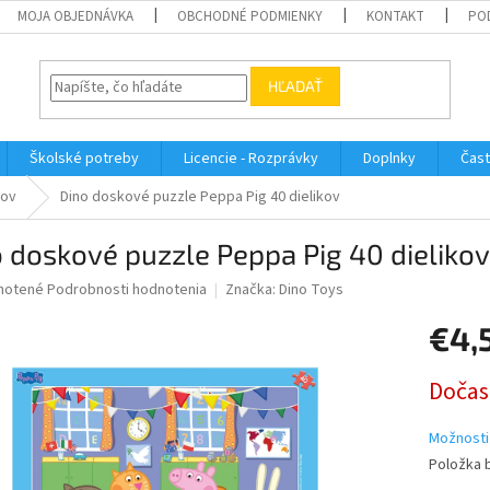
MOJA OBJEDNÁVKA
OBCHODNÉ PODMIENKY
KONTAKT
PO
HĽADAŤ
Školské potreby
Licencie - Rozprávky
Doplnky
Čast
kov
Dino doskové puzzle Peppa Pig 40 dielikov
 doskové puzzle Peppa Pig 40 dielikov
né
notené
Podrobnosti hodnotenia
Značka:
Dino Toys
nie
€4,
u
Jednotk
Dočas
cena:
iek.
Možnosti
Položka 