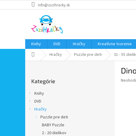
Prejsť
info@zuzihracky.sk
na
obsah
Knihy
DVD
Hračky
Kreatívne tvorenie
Domov
Hračky
Puzzle pre deti
31 - 55 dieli
B
Dino
o
Preskočiť
č
Priemer
Neohod
Kategórie
kategórie
n
hodnote
ý
produkt
Knihy
p
je
DVD
0,0
a
z
Hračky
n
5
e
Puzzle pre deti
hviezdič
l
BABY Puzzle
2 - 20 dielikov