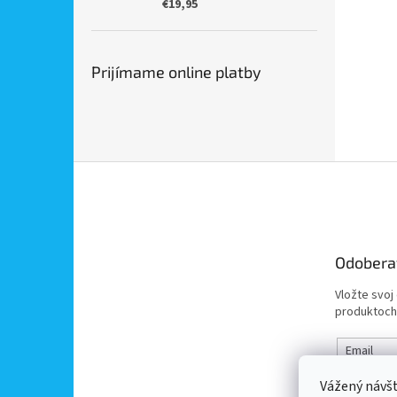
€19,95
Prijímame online platby
Z
á
p
ä
t
Odobera
i
e
Vložte svoj
produktoch
Email
Vážený návš
Vložením 