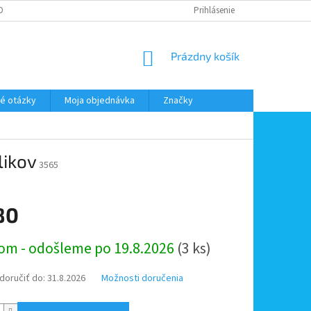
DMIENKY OOÚ
DOPRAVA A PLATBA
ODSTÚPENIE OD ZMLUVY
Prihlásenie
NÁKUPNÝ
Prázdny košík
KOŠÍK
é otázky
Moja objednávka
Značky
likov
3565
80
ová
om - odošleme po 19.8.2026
(3 ks)
oručiť do:
31.8.2026
Možnosti doručenia