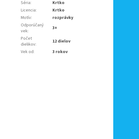
Séria
:
Krtko
Licencia
:
Krtko
Motív
:
rozprávky
Odporúčaný
3+
vek
:
Počet
12 dielov
dielikov
:
Vek od
:
3 rokov