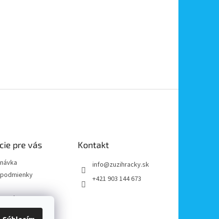
cie pre vás
Kontakt
dnávka
info
@
zuzihracky.sk
podmienky
+421 903 144 673
y OOÚ
platba