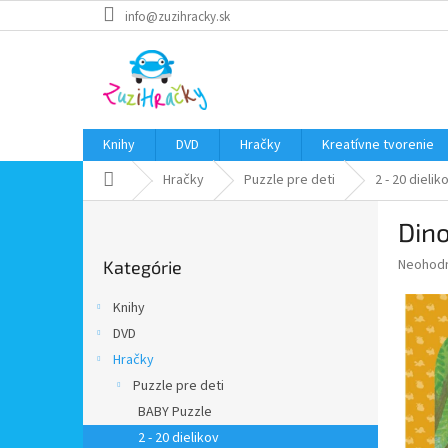
Prejsť
info@zuzihracky.sk
na
obsah
Knihy
DVD
Hračky
Kreatívne tvorenie
Domov
Hračky
Puzzle pre deti
2 - 20 dielik
B
Dino
o
Preskočiť
č
Priemer
Neohod
Kategórie
kategórie
n
hodnote
ý
produkt
Knihy
p
je
DVD
0,0
a
z
Hračky
n
5
e
Puzzle pre deti
hviezdič
l
BABY Puzzle
2 - 20 dielikov