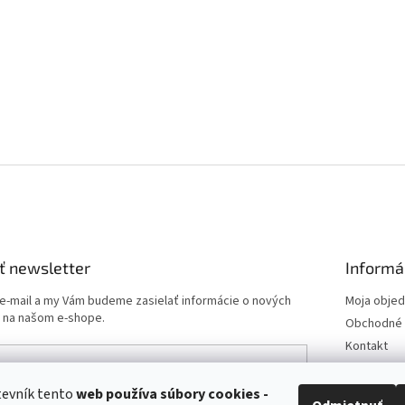
ť newsletter
Informá
 e-mail a my Vám budeme zasielať informácie o nových
Moja obje
 na našom e-shope.
Obchodné 
Kontakt
Podmienk
Doprava a 
tevník tento
web používa
súbory cookies -
e-mailu súhlasíte s
podmienkami ochrany osobných