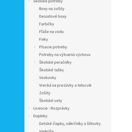
Školské potreby
Boxy na zošity
Desiatové boxy
Farbičky
Fľaše na vodu
Fixky
Písacie potreby
Potreby na výtvarnú výchovu
Školské peračníky
Školské tašky
Voskovky
Vrecká na prezúvky a telocvik
Zošity
Školské sety
Licencie - Rozprávky
Doplnky
Detské čiapky, nákrčníky a šiltovky
Vankúše