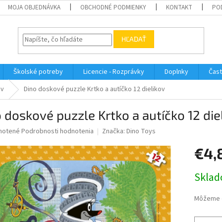
MOJA OBJEDNÁVKA
OBCHODNÉ PODMIENKY
KONTAKT
PO
HĽADAŤ
Školské potreby
Licencie - Rozprávky
Doplnky
Čast
ov
Dino doskové puzzle Krtko a autíčko 12 dielikov
 doskové puzzle Krtko a autíčko 12 die
né
notené
Podrobnosti hodnotenia
Značka:
Dino Toys
nie
€4,
u
Jednotk
Sklad
cena:
iek.
Môžeme d