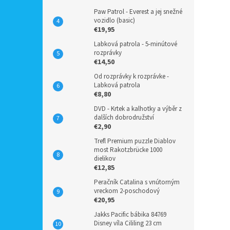
Paw Patrol - Everest a jej snežné
vozidlo (basic)
€19,95
Labková patrola - 5-minútové
rozprávky
€14,50
Od rozprávky k rozprávke -
Labková patrola
€8,80
DVD - Krtek a kalhotky a výběr z
dalších dobrodružství
€2,90
Trefl Premium puzzle Diablov
most Rakotzbrücke 1000
dielikov
€12,85
Peračník Catalina s vnútorným
vreckom 2-poschodový
€20,95
Jakks Pacific bábika 84769
Disney víla Cililing 23 cm