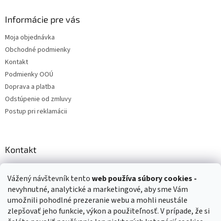
Informácie pre vás
Moja objednávka
Obchodné podmienky
Kontakt
Podmienky OOÚ
Doprava a platba
Odstúpenie od zmluvy
Postup pri reklamácii
Kontakt
info
@
zuzihracky.sk
Vážený návštevník tento
web používa
súbory cookies -
+421 903 144 673
nevyhnutné, analytické a marketingové, aby sme Vám
umožnili pohodlné prezeranie webu a mohli neustále
zlepšovať jeho funkcie, výkon a použiteľnosť. V prípade, že si