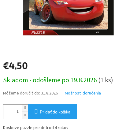
€4,50
Jednotková
Skladom - odošleme po 19.8.2026
(1 ks)
cena:
Môžeme doručiť do:
31.8.2026
Možnosti doručenia
Pridať do košíka
Doskové puzzle pre deti od 4 rokov