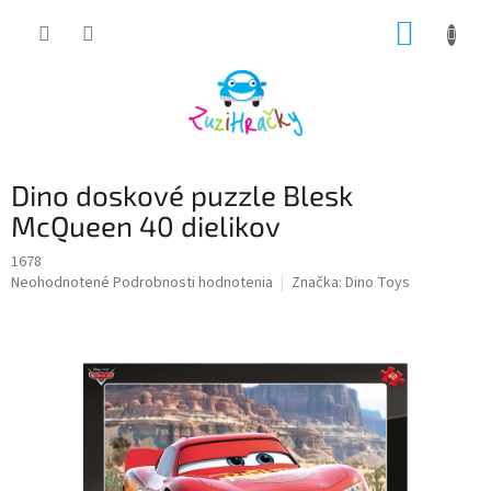
Prejsť
NÁKUP
na
obsah
KOŠÍK
Dino doskové puzzle Blesk
McQueen 40 dielikov
1678
Priemerné
Neohodnotené
Podrobnosti hodnotenia
Značka:
Dino Toys
hodnotenie
produktu
je
0,0
z
5
hviezdičiek.