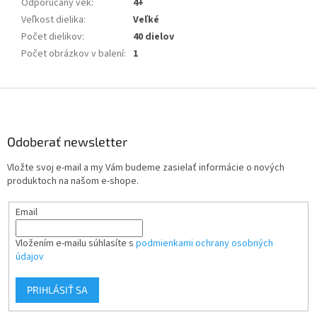
Odporúčaný vek
:
4+
Veľkost dielika
:
Veľké
Počet dielikov
:
40 dielov
Počet obrázkov v balení
:
1
Z
á
p
ä
Odoberať newsletter
t
Vložte svoj e-mail a my Vám budeme zasielať informácie o nových
i
produktoch na našom e-shope.
e
Email
Vložením e-mailu súhlasíte s
podmienkami ochrany osobných
údajov
PRIHLÁSIŤ SA