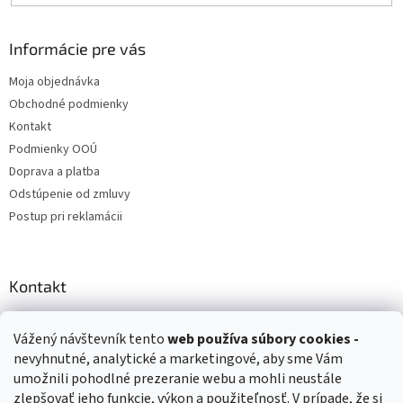
Informácie pre vás
Moja objednávka
Obchodné podmienky
Kontakt
Podmienky OOÚ
Doprava a platba
Odstúpenie od zmluvy
Postup pri reklamácii
Kontakt
info
@
zuzihracky.sk
Vážený návštevník tento
web používa
súbory cookies -
+421 903 144 673
nevyhnutné, analytické a marketingové, aby sme Vám
umožnili pohodlné prezeranie webu a mohli neustále
zlepšovať jeho funkcie, výkon a použiteľnosť. V prípade, že si