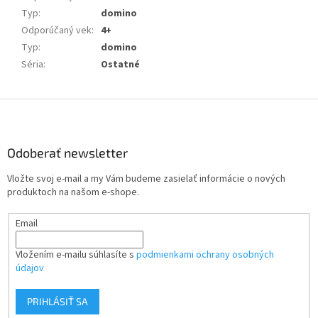
Typ
:
domino
Odporúčaný vek
:
4+
Typ
:
domino
Séria
:
Ostatné
Z
á
p
ä
Odoberať newsletter
t
Vložte svoj e-mail a my Vám budeme zasielať informácie o nových
i
produktoch na našom e-shope.
e
Email
Vložením e-mailu súhlasíte s
podmienkami ochrany osobných
údajov
PRIHLÁSIŤ SA