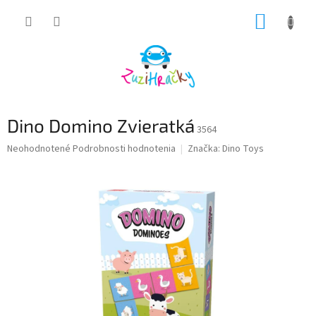
Prejsť
NÁKUP
na
obsah
KOŠÍK
Dino Domino Zvieratká
3564
Priemerné
Neohodnotené
Podrobnosti hodnotenia
Značka:
Dino Toys
hodnotenie
produktu
je
0,0
z
5
hviezdičiek.