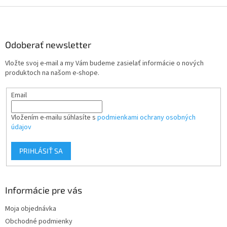
Z
á
p
ä
Odoberať newsletter
t
Vložte svoj e-mail a my Vám budeme zasielať informácie o nových
i
produktoch na našom e-shope.
e
Email
Vložením e-mailu súhlasíte s
podmienkami ochrany osobných
údajov
PRIHLÁSIŤ SA
Informácie pre vás
Moja objednávka
Obchodné podmienky