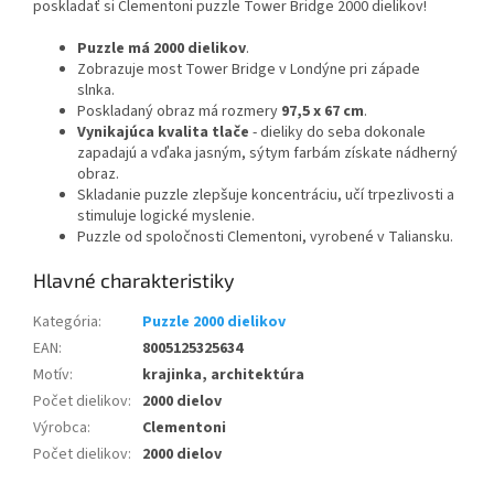
poskladať si Clementoni puzzle Tower Bridge 2000 dielikov!
Puzzle má 2000 dielikov
.
Zobrazuje most Tower Bridge v Londýne pri západe
slnka.
Poskladaný obraz má rozmery
97,5 x 67 cm
.
Vynikajúca kvalita tlače
- dieliky do seba dokonale
zapadajú a vďaka jasným, sýtym farbám získate nádherný
obraz.
Skladanie puzzle zlepšuje koncentráciu, učí trpezlivosti a
stimuluje logické myslenie.
Puzzle od spoločnosti Clementoni, vyrobené v Taliansku.
Kategória
:
Puzzle 2000 dielikov
EAN
:
8005125325634
Motív
:
krajinka, architektúra
Počet dielikov
:
2000 dielov
Výrobca
:
Clementoni
Počet dielikov
:
2000 dielov