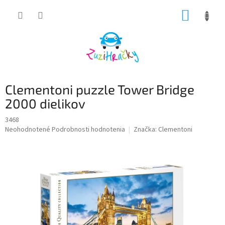
Prejsť
NÁKUP
na
obsah
KOŠÍK
Clementoni puzzle Tower Bridge
2000 dielikov
3468
Priemerné
Neohodnotené
Podrobnosti hodnotenia
Značka:
Clementoni
hodnotenie
produktu
je
0,0
z
5
hviezdičiek.