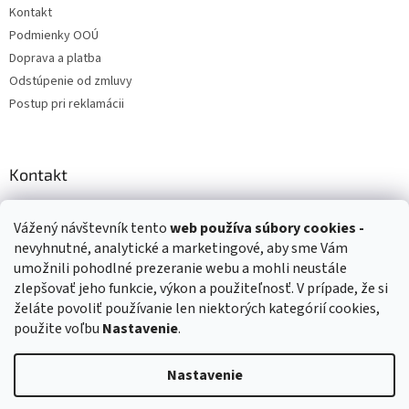
Kontakt
Podmienky OOÚ
Doprava a platba
Odstúpenie od zmluvy
Postup pri reklamácii
Kontakt
info
@
zuzihracky.sk
Vážený návštevník tento
web používa
súbory cookies -
+421 903 144 673
nevyhnutné, analytické a marketingové, aby sme Vám
umožnili pohodlné prezeranie webu a mohli neustále
zlepšovať jeho funkcie, výkon a použiteľnosť. V prípade, že si
želáte povoliť používanie len niektorých kategórií cookies,
použite voľbu
Nastavenie
.
Vytvoril Shoptet
Nastavenie
Copyright 2026
ZuziHračky.sk
. Všetky práva vyhradené.
Upraviť