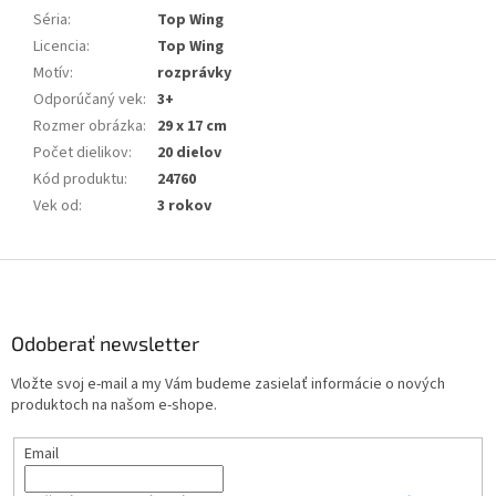
Séria
:
Top Wing
Licencia
:
Top Wing
Motív
:
rozprávky
Odporúčaný vek
:
3+
Rozmer obrázka
:
29 x 17 cm
Počet dielikov
:
20 dielov
Kód produktu
:
24760
Vek od
:
3 rokov
Z
á
p
ä
Odoberať newsletter
t
Vložte svoj e-mail a my Vám budeme zasielať informácie o nových
i
produktoch na našom e-shope.
e
Email