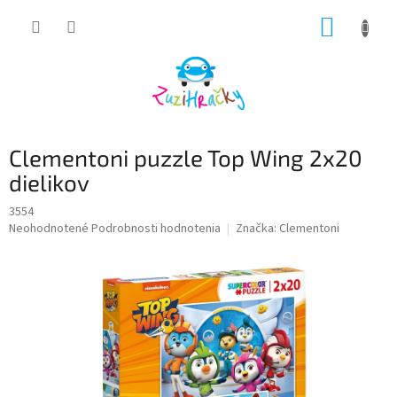
Prejsť
NÁKUP
na
obsah
KOŠÍK
Clementoni puzzle Top Wing 2x20
dielikov
3554
Priemerné
Neohodnotené
Podrobnosti hodnotenia
Značka:
Clementoni
hodnotenie
produktu
je
0,0
z
5
hviezdičiek.