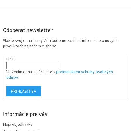
Z
á
p
ä
Odoberať newsletter
t
Vložte svoj e-mail a my Vám budeme zasielať informácie o nových
i
produktoch na našom e-shope.
e
Email
Vložením e-mailu súhlasíte s
podmienkami ochrany osobných
údajov
PRIHLÁSIŤ SA
Informácie pre vás
Moja objednávka