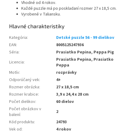
Vhodné od 4 rokov.
Každé puzzle má po poskladaní rozmer 27 x 18,5 cm.
Vyrobené v Taliansku.
Kategória
:
Detské puzzle 56 - 99 dielikov
EAN
:
8005125247936
Séria
:
Prasiatko Pepina, Peppa Pig
Prasiatko Pepina, Prasiatko
Licencia
:
Peppa
Motív
:
rozprávky
Odporúčaný vek
:
4+
Rozmer obrázka
:
27 x 18,5 cm
Rozmer krabice
:
3,9 x 24,4 x 28 cm
Počet dielikov
:
60 dielov
Počet obrázkov v
2
balení
:
Kód produktu
:
24793
Vek od
:
4 rokov