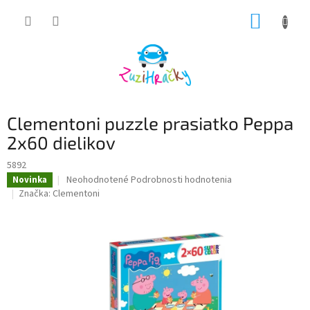
Prejsť
NÁKUP
na
obsah
KOŠÍK
Clementoni puzzle prasiatko Peppa
2x60 dielikov
5892
Priemerné
Neohodnotené
Podrobnosti hodnotenia
Novinka
hodnotenie
Značka:
Clementoni
produktu
je
0,0
z
5
hviezdičiek.