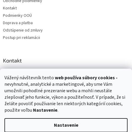
Obchodné podmienky
Kontakt
Podmienky OOÚ
Doprava a platba
Odstúpenie od zmluvy
Postup pri reklamácii
Kontakt
info
@
zuzihracky.sk
Vážený návštevník tento
web používa
súbory cookies -
+421 903 144 673
nevyhnutné, analytické a marketingové, aby sme Vám
umožnili pohodlné prezeranie webu a mohli neustále
zlepšovať jeho funkcie, výkon a použiteľnosť. V prípade, že si
želáte povoliť používanie len niektorých kategórií cookies,
použite voľbu
Nastavenie
.
Vytvoril Shoptet
Nastavenie