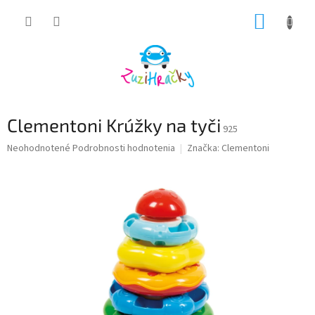
Prejsť
NÁKUP
na
obsah
KOŠÍK
Clementoni Krúžky na tyči
925
Priemerné
Neohodnotené
Podrobnosti hodnotenia
Značka:
Clementoni
hodnotenie
produktu
je
0,0
z
5
hviezdičiek.