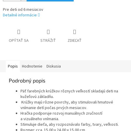
Pre deti od 6 mesiacov
Detailné informácie
OPÝTAŤ SA
STRÁŽIŤ
ZDIEĽAŤ
Popis
Hodnotenie
Diskusia
Podrobný popis
Päť farebných krúžkov rôznych veľkostí skladajú deti na
kužeľovú základňu.
Krúžky majú rôzne povrchy, aby stimulovali hmatové
vnímanie detí počas prvých mesiacov.
Hračka podporuje rozvoj manuálnych zručností
a vizuálneho vnímania.
Stimuluje dieťa, aby rozpoznávalo farby, tvary, veľkosti.
Rozmer: cca. 15,00 x 24,00 x 15,00 cm