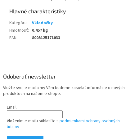
Kategória
:
Vkladačky
Hmotnosť
:
0.457 kg
EAN
:
8005125171033
Z
á
p
ä
Odoberať newsletter
t
Vložte svoj e-mail a my Vám budeme zasielať informácie o nových
i
produktoch na našom e-shope.
e
Email
Vložením e-mailu súhlasíte s
podmienkami ochrany osobných
údajov