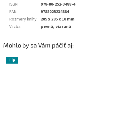
ISBN
:
978-80-252-3488-4
EAN
:
9788025234884
Rozmery knihy
:
205 x 285 x 10 mm
Väzba
:
pevná, viazaná
Mohlo by sa Vám páčiť aj:
Tip