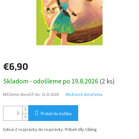
€6,90
Jednotková
Skladom - odošleme po 19.8.2026
(2 ks)
cena:
Môžeme doručiť do:
31.8.2026
Možnosti doručenia
Pridať do košíka
Edícia Z rozprávky do rozprávky. Príbeh Víly Cililing