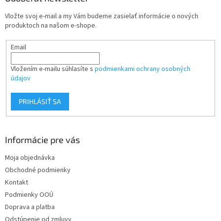
t
Vložte svoj e-mail a my Vám budeme zasielať informácie o nových
i
produktoch na našom e-shope.
e
Email
Vložením e-mailu súhlasíte s
podmienkami ochrany osobných
údajov
PRIHLÁSIŤ SA
Informácie pre vás
Moja objednávka
Obchodné podmienky
Kontakt
Podmienky OOÚ
Doprava a platba
Odstúpenie od zmluvy