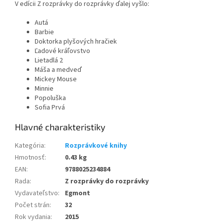
V edícii Z rozprávky do rozprávky ďalej vyšlo:
Autá
Barbie
Doktorka plyšových hračiek
Ľadové kráľovstvo
Lietadlá 2
Máša a medveď
Mickey Mouse
Minnie
Popoluška
Sofia Prvá
Kategória
:
Rozprávkové knihy
Hmotnosť
:
0.43 kg
EAN
:
9788025234884
Rada
:
Z rozprávky do rozprávky
Vydavateľstvo
:
Egmont
Počet strán
:
32
Rok vydania
:
2015