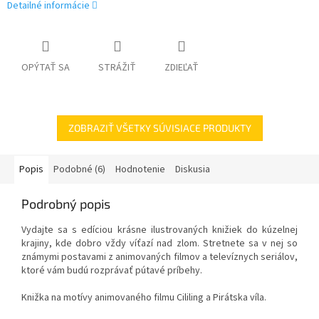
Detailné informácie
OPÝTAŤ SA
STRÁŽIŤ
ZDIEĽAŤ
ZOBRAZIŤ VŠETKY SÚVISIACE PRODUKTY
Popis
Podobné (6)
Hodnotenie
Diskusia
Podrobný popis
Vydajte sa s edíciou krásne ilustrovaných knižiek do kúzelnej
krajiny, kde dobro vždy víťazí nad zlom. Stretnete sa v nej so
známymi postavami z animovaných filmov a televíznych seriálov,
ktoré vám budú rozprávať pútavé príbehy.
Knižka na motívy animovaného filmu Cililing a Pirátska víla.