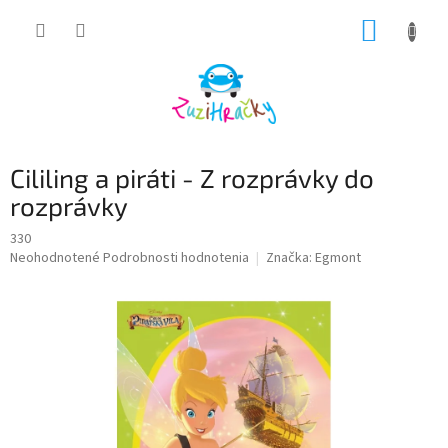
Prejsť
NÁKUP
na
obsah
KOŠÍK
Cililing a piráti - Z rozprávky do
rozprávky
330
Priemerné
Neohodnotené
Podrobnosti hodnotenia
Značka:
Egmont
hodnotenie
produktu
je
0,0
z
5
hviezdičiek.