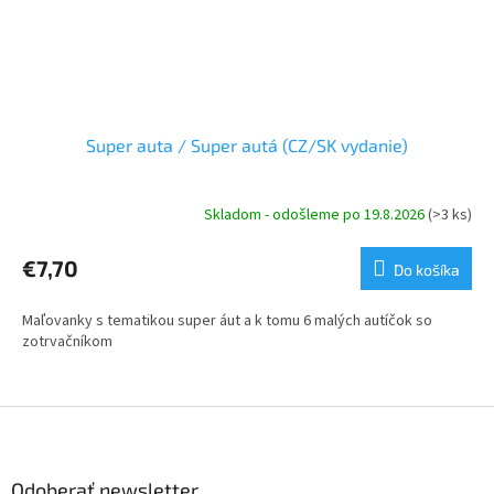
Super auta / Super autá (CZ/SK vydanie)
Skladom - odošleme po 19.8.2026
(>3 ks)
€7,70
Do košíka
Maľovanky s tematikou super áut a k tomu 6 malých autíčok so
zotrvačníkom
Z
á
p
ä
Odoberať newsletter