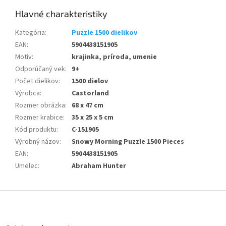
Kategória
:
Puzzle 1500 dielikov
EAN
:
5904438151905
Motív
:
krajinka, príroda, umenie
Odporúčaný vek
:
9+
Počet dielikov
:
1500 dielov
Výrobca
:
Castorland
Rozmer obrázka
:
68 x 47 cm
Rozmer krabice
:
35 x 25 x 5 cm
Kód produktu
:
C-151905
Výrobný názov
:
Snowy Morning Puzzle 1500 Pieces
EAN
:
5904438151905
Umelec
:
Abraham Hunter
Z
á
p