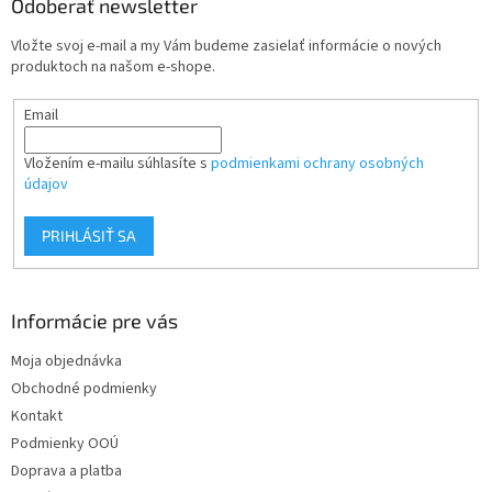
ä
Odoberať newsletter
t
Vložte svoj e-mail a my Vám budeme zasielať informácie o nových
i
produktoch na našom e-shope.
e
Email
Vložením e-mailu súhlasíte s
podmienkami ochrany osobných
údajov
PRIHLÁSIŤ SA
Informácie pre vás
Moja objednávka
Obchodné podmienky
Kontakt
Podmienky OOÚ
Doprava a platba