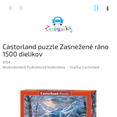
Prejsť
NÁKUP
na
obsah
KOŠÍK
Castorland puzzle Zasnežené ráno
1500 dielikov
4764
Priemerné
Neohodnotené
Podrobnosti hodnotenia
Značka:
Castorland
hodnotenie
produktu
je
0,0
z
5
hviezdičiek.