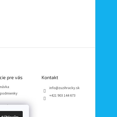
cie pre vás
Kontakt
dnávka
info
@
zuzihracky.sk
podmienky
+421 903 144 673
y OOÚ
platba