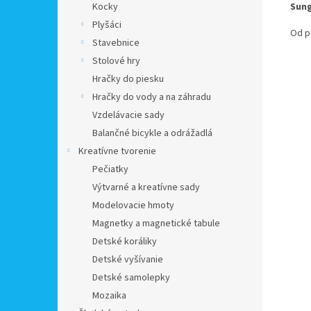
Sung
Kocky
Plyšáci
Od p
Stavebnice
Stolové hry
Hračky do piesku
Hračky do vody a na záhradu
Vzdelávacie sady
Balančné bicykle a odrážadlá
Kreatívne tvorenie
Pečiatky
Výtvarné a kreatívne sady
Modelovacie hmoty
Magnetky a magnetické tabule
Detské koráliky
Detské vyšívanie
Detské samolepky
Mozaika