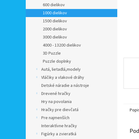
600 dielikov
1000 dielikov
1500 dielikov
2000 dielikov
3000 dielikov
4000 - 13200 dielikov
3D Puzzle
Puzzle doplnky
Autá, lietadlá,modely
Vláčiky a vlakové dráhy
Detské náradie a nástroje
Drevené hračky
Hry na povolania
Hračky pre dievčatá
Popi
Pre najmenších
Interaktívne hračky
Pod
Figúrky a zvieratká