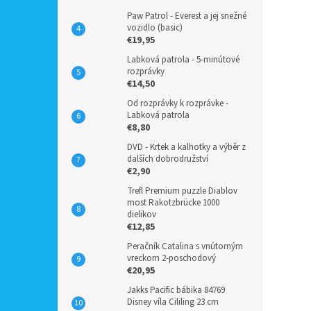
Paw Patrol - Everest a jej snežné
vozidlo (basic)
€19,95
Labková patrola - 5-minútové
rozprávky
€14,50
Od rozprávky k rozprávke -
Labková patrola
€8,80
DVD - Krtek a kalhotky a výběr z
dalších dobrodružství
€2,90
Trefl Premium puzzle Diablov
most Rakotzbrücke 1000
dielikov
€12,85
Peračník Catalina s vnútorným
vreckom 2-poschodový
€20,95
Jakks Pacific bábika 84769
Disney víla Cililing 23 cm