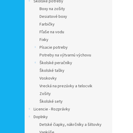
Školské potreby
Boxy na zošity
Desiatové boxy
Farbičky
Fľaše na vodu
Fixky
Písacie potreby
Potreby na výtvarnú výchovu
Školské peračníky
Školské tašky
Voskovky
Vrecká na prezúvky a telocvik
Zošity
Školské sety
Licencie - Rozprávky
Doplnky
Detské čiapky, nákrčníky a šiltovky
Vankúše