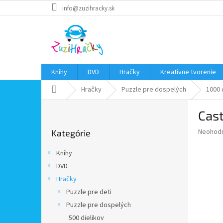
Prejsť
info@zuzihracky.sk
na
obsah
Knihy
DVD
Hračky
Kreatívne tvorenie
Domov
Hračky
Puzzle pre dospelých
1000 
B
Cast
o
Preskočiť
č
Priemer
Neohod
Kategórie
kategórie
n
hodnote
ý
produkt
Knihy
p
je
DVD
0,0
a
z
Hračky
n
5
e
Puzzle pre deti
hviezdič
l
Puzzle pre dospelých
500 dielikov