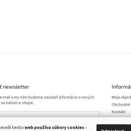
ť newsletter
Informá
 e-mail a my Vám budeme zasielať informácie o nových
Moja obje
 na našom e-shope.
Obchodné 
Kontakt
Podmienk
Doprava a 
tevník tento
web používa
súbory cookies -
e-mailu súhlasíte s
podmienkami ochrany osobných