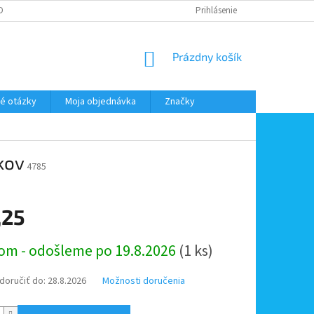
DMIENKY OOÚ
DOPRAVA A PLATBA
ODSTÚPENIE OD ZMLUVY
Prihlásenie
NÁKUPNÝ
Prázdny košík
KOŠÍK
é otázky
Moja objednávka
Značky
kov
4785
,25
ová
om - odošleme po 19.8.2026
(1 ks)
oručiť do:
28.8.2026
Možnosti doručenia