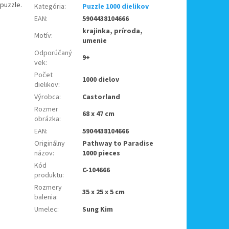
 puzzle.
Kategória
:
Puzzle 1000 dielikov
EAN
:
5904438104666
krajinka, príroda,
Motív
:
umenie
Odporúčaný
9+
vek
:
Počet
1000 dielov
dielikov
:
Výrobca
:
Castorland
Rozmer
68 x 47 cm
obrázka
:
EAN
:
5904438104666
Originálny
Pathway to Paradise
názov
:
1000 pieces
Kód
C-104666
produktu
:
Rozmery
35 x 25 x 5 cm
balenia
:
Umelec
:
Sung Kim