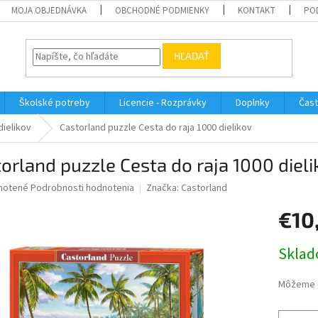
MOJA OBJEDNÁVKA
OBCHODNÉ PODMIENKY
KONTAKT
PO
HĽADAŤ
Školské potreby
Licencie - Rozprávky
Doplnky
Čast
dielikov
Castorland puzzle Cesta do raja 1000 dielikov
orland puzzle Cesta do raja 1000 dieli
né
notené
Podrobnosti hodnotenia
Značka:
Castorland
nie
€10
u
Jednotk
Sklad
cena:
iek.
Môžeme d