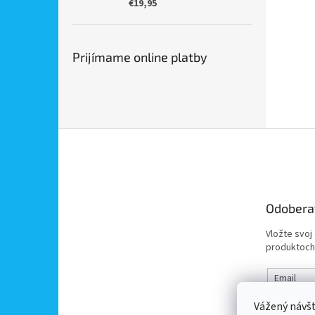
€19,95
Prijímame online platby
Z
á
p
ä
t
Odobera
i
e
Vložte svoj
produktoch
Email
Vážený návš
Vložením 