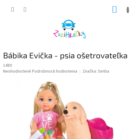
Prejsť
NÁKUP
na
obsah
KOŠÍK
Bábika Evička - psia ošetrovateľka
1480
Priemerné
Neohodnotené
Podrobnosti hodnotenia
Značka:
Simba
hodnotenie
produktu
je
0,0
z
5
hviezdičiek.