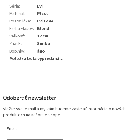
Séria
:
Evi
Materiál
:
Plast
Postavička
:
Evi Love
Farba vlasov
:
Blond
Veľkosť
:
12 cm
Značka
:
Simba
Doplnky
:
áno
Položka bola vypredaná…
Z
á
p
ä
Odoberať newsletter
t
Vložte svoj e-mail a my Vám budeme zasielať informácie o nových
i
produktoch na našom e-shope.
e
Email