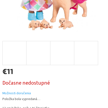
€11
Jednotková
Dočasne nedostupné
cena:
Možnosti doručenia
Položka bola vypredaná…