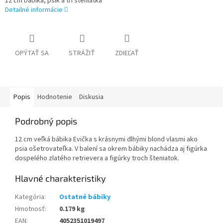
12 cm bábika, psík a tri šteniatka
Detailné informácie
OPÝTAŤ SA
STRÁŽIŤ
ZDIEĽAŤ
Popis
Hodnotenie
Diskusia
Podrobný popis
12 cm veľká bábika Evička s krásnymi dlhými blond vlasmi ako
psia ošetrovateľka. V balení sa okrem bábiky nachádza aj figúrka
dospelého zlatého retrievera a figúrky troch šteniatok.
Kategória
:
Ostatné bábiky
Hmotnosť
:
0.179 kg
EAN
:
4052351019497