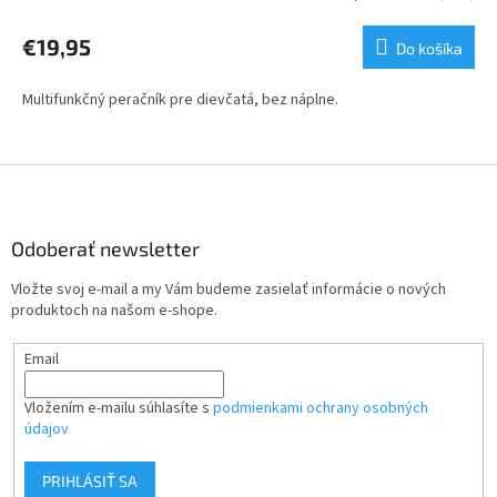
€19,95
Do košíka
Multifunkčný peračník pre dievčatá, bez náplne.
Z
á
p
ä
Odoberať newsletter
t
Vložte svoj e-mail a my Vám budeme zasielať informácie o nových
i
produktoch na našom e-shope.
e
Email
Vložením e-mailu súhlasíte s
podmienkami ochrany osobných
údajov
PRIHLÁSIŤ SA