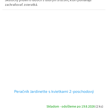
Skutočný príbeh o ľuďoch s dobrým srdcom, ktorí pomáhajú
zachraňovať zvieratká.
Peračník Jardinette s kvietkami 2-poschodový
Skladom - odošleme po 19.8.2026
(2 ks)