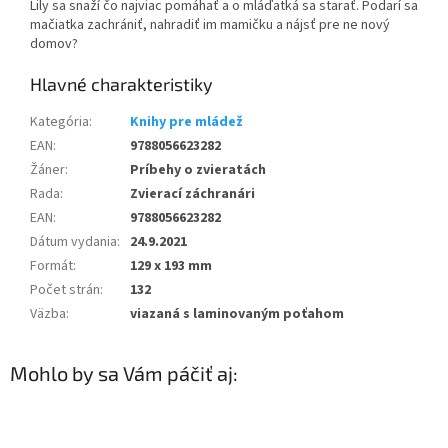
Lily sa snaží čo najviac pomáhať a o mláďatká sa starať. Podarí sa
mačiatka zachrániť, nahradiť im mamičku a nájsť pre ne nový
domov?
Kategória
:
Knihy pre mládež
EAN
:
9788056623282
Žáner
:
Príbehy o zvieratách
Rada
:
Zvierací záchranári
EAN
:
9788056623282
Dátum vydania
:
24.9.2021
Formát
:
129 x 193 mm
Počet strán
:
132
Väzba
:
viazaná s laminovaným poťahom
Mohlo by sa Vám páčiť aj: