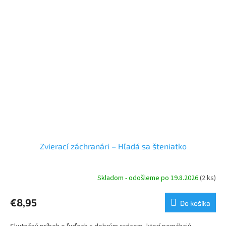
Zvierací záchranári – Hľadá sa šteniatko
Skladom - odošleme po 19.8.2026
(2 ks)
€8,95
Do košíka