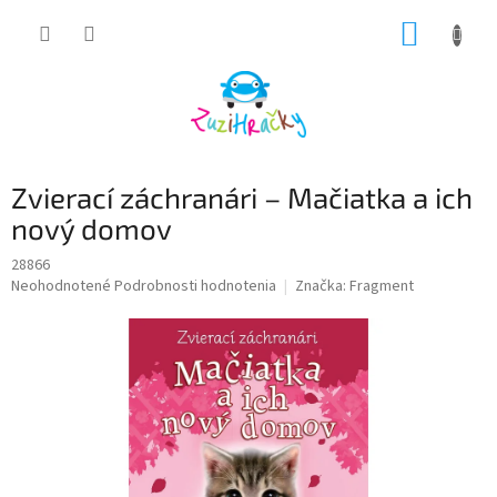
Prejsť
NÁKUP
na
obsah
KOŠÍK
Zvierací záchranári – Mačiatka a ich
nový domov
28866
Priemerné
Neohodnotené
Podrobnosti hodnotenia
Značka:
Fragment
hodnotenie
produktu
je
0,0
z
5
hviezdičiek.