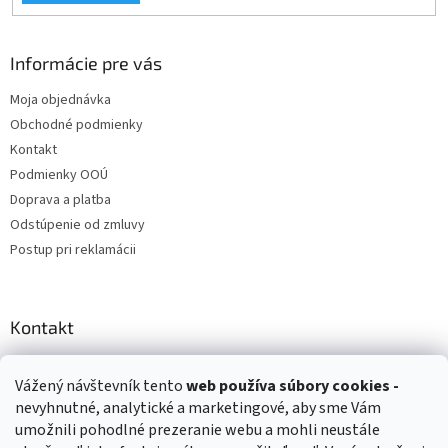
Informácie pre vás
Moja objednávka
Obchodné podmienky
Kontakt
Podmienky OOÚ
Doprava a platba
Odstúpenie od zmluvy
Postup pri reklamácii
Kontakt
info
@
zuzihracky.sk
Vážený návštevník tento
web používa
súbory cookies -
+421 903 144 673
nevyhnutné, analytické a marketingové, aby sme Vám
umožnili pohodlné prezeranie webu a mohli neustále