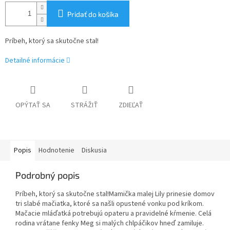
Pridať do košíka
Príbeh, ktorý sa skutočne stal!
Detailné informácie
OPÝTAŤ SA
STRÁŽIŤ
ZDIEĽAŤ
Popis
Hodnotenie
Diskusia
Podrobný popis
Príbeh, ktorý sa skutočne stal!Mamička malej Lily prinesie domov
tri slabé mačiatka, ktoré sa našli opustené vonku pod kríkom.
Mačacie mláďatká potrebujú opateru a pravidelné kŕmenie. Celá
rodina vrátane fenky Meg si malých chlpáčikov hneď zamiluje.