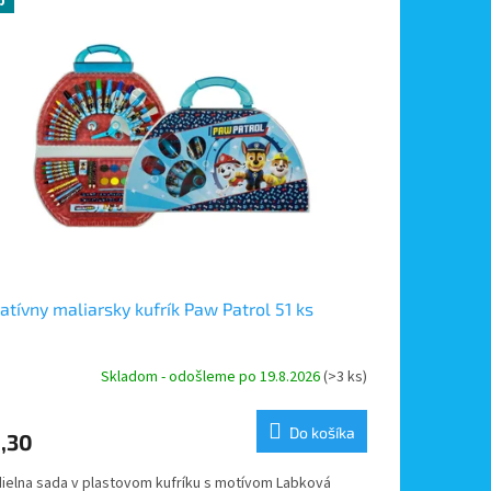
p
atívny maliarsky kufrík Paw Patrol 51 ks
Skladom - odošleme po 19.8.2026
(>3 ks)
Do košíka
,30
dielna sada v plastovom kufríku s motívom Labková