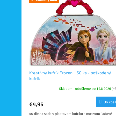
Poškodený obal
ý
i
p
e
i
p
s
r
p
o
r
d
o
u
d
k
u
t
k
o
t
v
o
v
Kreatívny kufrík Frozen II 50 ks - poškodený
kufrík
Skladom - odošleme po 19.8.2026
(>
Do koší
€4,95
50-dielna sada v plastovom kufríku s motívom Ľadové