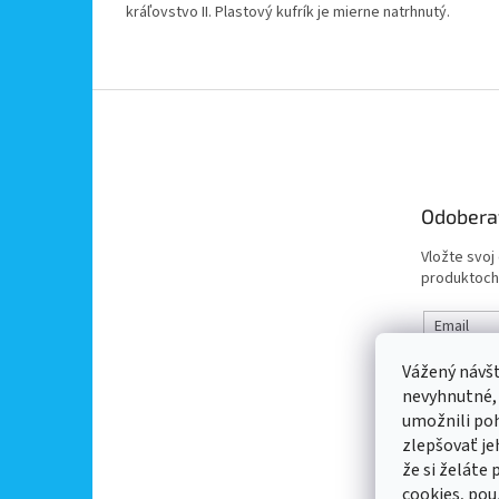
kráľovstvo II. Plastový kufrík je mierne natrhnutý.
Z
á
p
ä
t
Odobera
i
e
Vložte svoj
produktoch
Email
Vážený návš
Vložením 
nevyhnutné,
údajov
umožnili po
zlepšovať je
PRIHL
že si želáte
cookies, pou