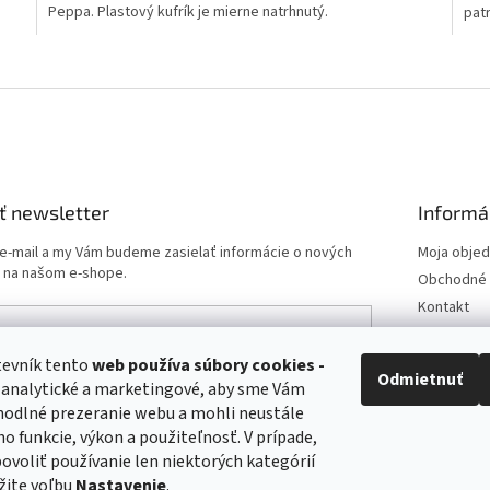
Peppa. Plastový kufrík je mierne natrhnutý.
pat
O
v
l
á
d
a
c
i
ť newsletter
Informá
e
p
 e-mail a my Vám budeme zasielať informácie o nových
Moja obje
r
 na našom e-shope.
Obchodné 
v
Kontakt
k
y
Podmienk
v
Doprava a 
tevník tento
web používa
súbory cookies -
e-mailu súhlasíte s
podmienkami ochrany osobných
ý
Odmietnuť
 analytické a marketingové, aby sme Vám
Odstúpeni
p
hodlné prezeranie webu a mohli neustále
i
Postup pri 
ho funkcie, výkon a použiteľnosť. V prípade,
s
ÁSIŤ SA
u
 povoliť používanie len niektorých kategórií
žite voľbu
Nastavenie
.