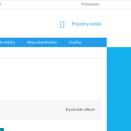
DMIENKY OOÚ
DOPRAVA A PLATBA
ODSTÚPENIE OD ZMLUVY
Prihlásenie
NÁKUPNÝ
Prázdny košík
KOŠÍK
é otázky
Moja objednávka
Značky
3
položiek celkom