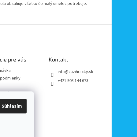
rola obsahuje všetko čo malý umelec potrebuje.
cie pre vás
Kontakt
dnávka
info
@
zuzihracky.sk
podmienky
+421 903 144 673
y OOÚ
platba
Súhlasím
e od zmluvy
reklamácii