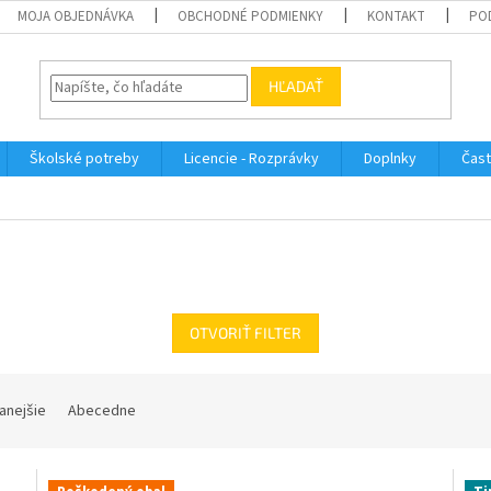
MOJA OBJEDNÁVKA
OBCHODNÉ PODMIENKY
KONTAKT
PO
HĽADAŤ
Školské potreby
Licencie - Rozprávky
Doplnky
Čast
OTVORIŤ FILTER
anejšie
Abecedne