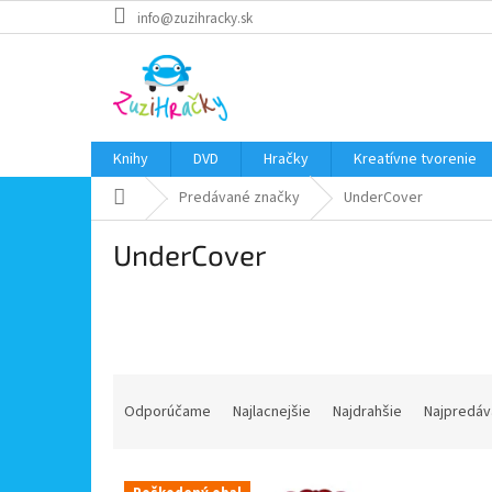
Prejsť
info@zuzihracky.sk
na
obsah
Knihy
DVD
Hračky
Kreatívne tvorenie
Domov
Predávané značky
UnderCover
UnderCover
R
a
Odporúčame
Najlacnejšie
Najdrahšie
Najpredáv
d
e
V
n