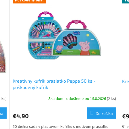
Poškodený obal
Ti
Kreatívny kufrík prasiatko Peppa 50 ks -
Kre
poškodený kufrík
3 ks)
Skladom - odošleme po 19.8.2026
(2 ks)
ka
Do košíka
€4,90
€9
50-dielna sada v plastovom kufríku s motívom prasiatko
51-