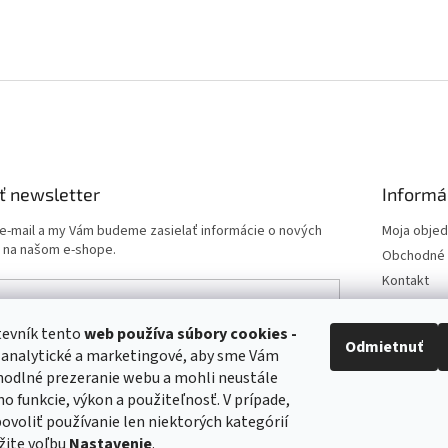
O
v
l
á
d
a
c
i
ť newsletter
Informá
e
p
 e-mail a my Vám budeme zasielať informácie o nových
Moja obje
r
 na našom e-shope.
Obchodné 
v
Kontakt
k
y
Podmienk
v
Doprava a 
tevník tento
web používa
súbory cookies -
e-mailu súhlasíte s
podmienkami ochrany osobných
ý
Odmietnuť
 analytické a marketingové, aby sme Vám
Odstúpeni
p
hodlné prezeranie webu a mohli neustále
i
Postup pri 
ho funkcie, výkon a použiteľnosť. V prípade,
s
ÁSIŤ SA
u
 povoliť používanie len niektorých kategórií
žite voľbu
Nastavenie
.