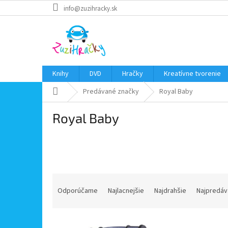
Prejsť
info@zuzihracky.sk
na
obsah
Knihy
DVD
Hračky
Kreatívne tvorenie
Domov
Predávané značky
Royal Baby
Royal Baby
R
a
Odporúčame
Najlacnejšie
Najdrahšie
Najpredáv
d
e
V
n