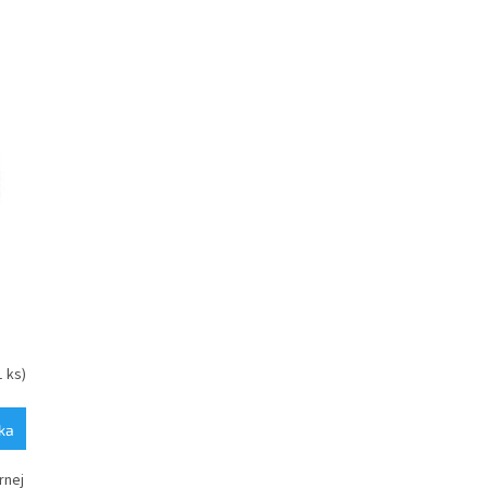
1 ks)
ka
rnej