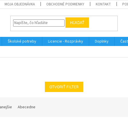
MOJA OBJEDNÁVKA
OBCHODNÉ PODMIENKY
KONTAKT
PO
HĽADAŤ
Školské potreby
Licencie - Rozprávky
Doplnky
Čast
OTVORIŤ FILTER
anejšie
Abecedne