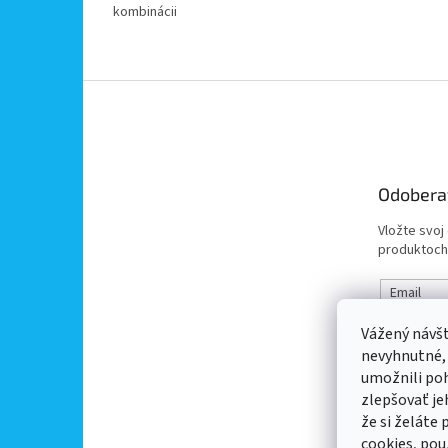
kombinácii
Z
á
p
ä
t
Odobera
i
e
Vložte svoj
produktoch
Email
Vážený návš
Vložením 
nevyhnutné,
údajov
umožnili po
zlepšovať je
PRIHL
že si želáte
cookies, pou