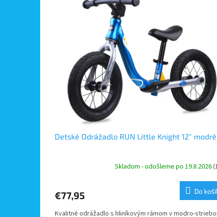
ý
i
p
e
i
p
s
r
p
o
r
d
o
u
d
k
u
t
k
o
t
v
o
v
Detské Odrážadlo RUN Little Knight 12" modré
Skladom - odošleme po 19.8.2026
(
Do koší
€77,95
Kvalitné odrážadlo s hliníkovým rámom v modro-striebo