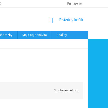
DMIENKY OOÚ
DOPRAVA A PLATBA
ODSTÚPENIE OD ZMLUVY
Prihlásenie
NÁKUPNÝ
Prázdny košík
KOŠÍK
é otázky
Moja objednávka
Značky
1
položiek celkom