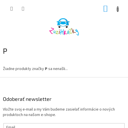
Prejsť
NÁKUP
na
obsah
KOŠÍK
P
Žiadne produkty značky
P
sa nenašli...
Z
á
p
ä
Odoberať newsletter
t
Vložte svoj e-mail a my Vám budeme zasielať informácie o nových
i
produktoch na našom e-shope.
e
Email