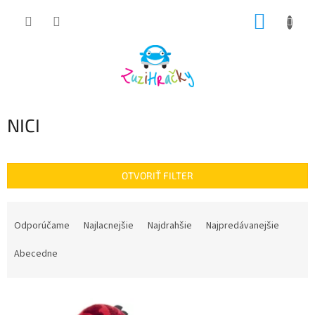
Prejsť
NÁKUP
na
obsah
KOŠÍK
NICI
OTVORIŤ FILTER
R
a
Odporúčame
Najlacnejšie
Najdrahšie
Najpredávanejšie
d
e
Abecedne
n
i
V
e
ý