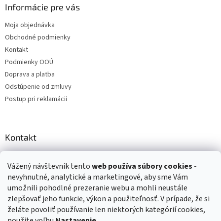
Informácie pre vás
Moja objednávka
Obchodné podmienky
Kontakt
Podmienky OOÚ
Doprava a platba
Odstúpenie od zmluvy
Postup pri reklamácii
Kontakt
info
@
zuzihracky.sk
Vážený návštevník tento
web používa
súbory cookies -
+421 903 144 673
nevyhnutné, analytické a marketingové, aby sme Vám
umožnili pohodlné prezeranie webu a mohli neustále
zlepšovať jeho funkcie, výkon a použiteľnosť. V prípade, že si
želáte povoliť používanie len niektorých kategórií cookies,
použite voľbu
Nastavenie
.