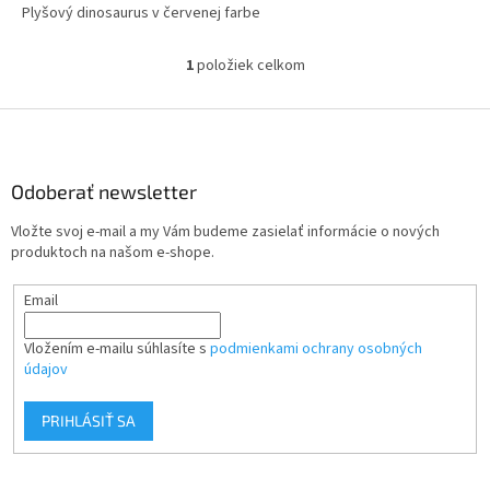
Plyšový dinosaurus v červenej farbe
1
položiek celkom
O
v
l
Z
á
á
d
p
a
ä
Odoberať newsletter
c
t
i
Vložte svoj e-mail a my Vám budeme zasielať informácie o nových
i
e
produktoch na našom e-shope.
p
e
r
Email
v
k
y
Vložením e-mailu súhlasíte s
podmienkami ochrany osobných
v
údajov
ý
p
PRIHLÁSIŤ SA
i
s
u