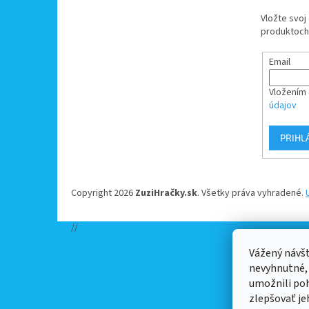
e
Vložte svoj
produktoch
Email
Vložením 
údajov
PRIHL
Copyright 2026
ZuziHračky.sk
. Všetky práva vyhradené.
//
Vážený návš
nevyhnutné,
umožnili po
zlepšovať je