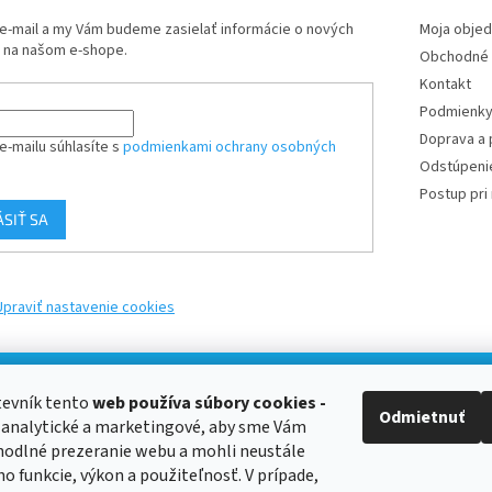
 e-mail a my Vám budeme zasielať informácie o nových
Moja obje
 na našom e-shope.
Obchodné 
Kontakt
Podmienk
Doprava a 
e-mailu súhlasíte s
podmienkami ochrany osobných
Odstúpeni
Postup pri 
ÁSIŤ SA
Upraviť nastavenie cookies
tevník tento
web používa
súbory cookies -
Odmietnuť
 analytické a marketingové, aby sme Vám
hodlné prezeranie webu a mohli neustále
ho funkcie, výkon a použiteľnosť. V prípade,