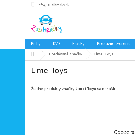
Prejsť
info@zuzihracky.sk
na
obsah
Knihy
DVD
Hračky
Kreatívne tvorenie
Domov
Predávané značky
Limei Toys
Limei Toys
Žiadne produkty značky
Limei Toys
sa nenašli...
Z
á
p
ä
t
Odobera
i