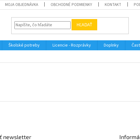
MOJA OBJEDNÁVKA
OBCHODNÉ PODMIENKY
KONTAKT
PO
HĽADAŤ
Školské potreby
Licencie - Rozprávky
Doplnky
Čast
ť newsletter
Informá