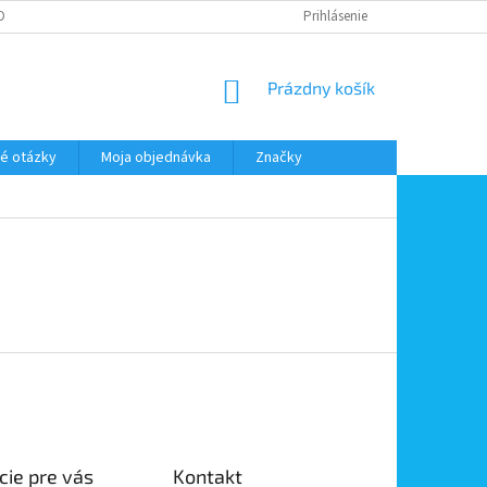
DMIENKY OOÚ
DOPRAVA A PLATBA
ODSTÚPENIE OD ZMLUVY
Prihlásenie
NÁKUPNÝ
Prázdny košík
KOŠÍK
é otázky
Moja objednávka
Značky
cie pre vás
Kontakt