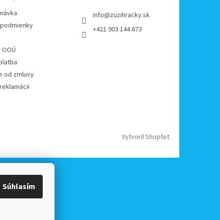
dnávka
info
@
zuzihracky.sk
podmienky
+421 903 144 673
y OOÚ
platba
e od zmluvy
reklamácii
Vytvoril Shoptet
Súhlasím