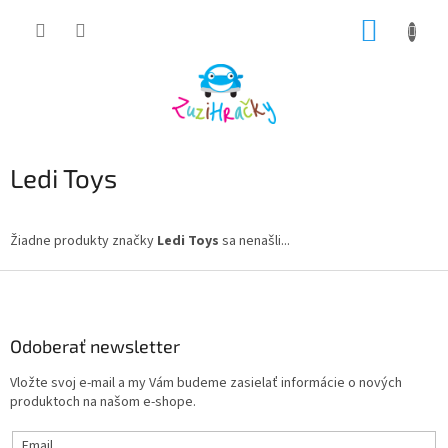
Prejsť
NÁKUP
na
obsah
KOŠÍK
Ledi Toys
Žiadne produkty značky
Ledi Toys
sa nenašli...
Z
á
p
ä
Odoberať newsletter
t
Vložte svoj e-mail a my Vám budeme zasielať informácie o nových
i
produktoch na našom e-shope.
e
Email