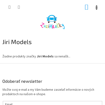
Prejsť
NÁKUP
na
obsah
KOŠÍK
Jiri Models
Žiadne produkty značky
Jiri Models
sa nenašli...
Z
á
p
ä
Odoberať newsletter
t
Vložte svoj e-mail a my Vám budeme zasielať informácie o nových
i
produktoch na našom e-shope.
e
Email