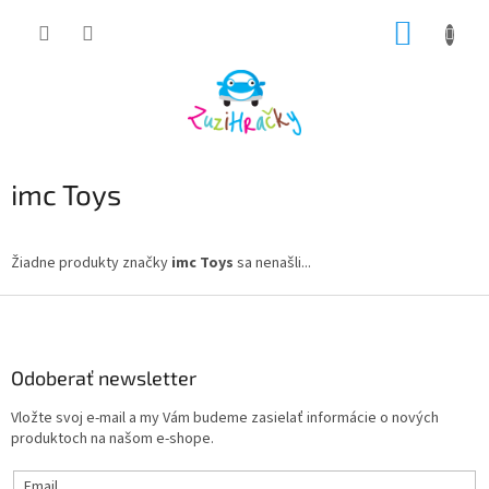
Prejsť
NÁKUP
na
obsah
KOŠÍK
imc Toys
Žiadne produkty značky
imc Toys
sa nenašli...
Z
á
p
ä
Odoberať newsletter
t
Vložte svoj e-mail a my Vám budeme zasielať informácie o nových
i
produktoch na našom e-shope.
e
Email