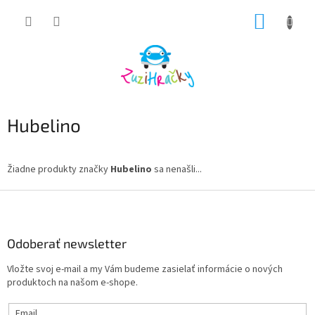
Prejsť
NÁKUP
na
obsah
KOŠÍK
Hubelino
Žiadne produkty značky
Hubelino
sa nenašli...
Z
á
p
ä
Odoberať newsletter
t
Vložte svoj e-mail a my Vám budeme zasielať informácie o nových
i
produktoch na našom e-shope.
e
Email