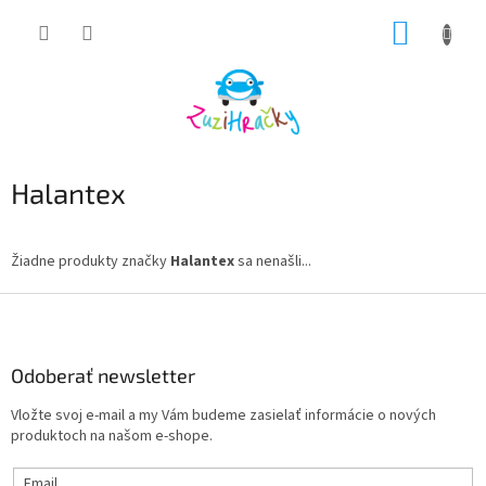
Prejsť
NÁKUP
na
obsah
KOŠÍK
Halantex
Žiadne produkty značky
Halantex
sa nenašli...
Z
á
p
ä
Odoberať newsletter
t
Vložte svoj e-mail a my Vám budeme zasielať informácie o nových
i
produktoch na našom e-shope.
e
Email