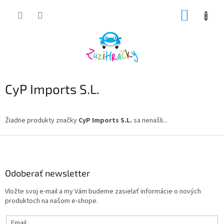
Prejsť
NÁKUP
na
obsah
KOŠÍK
CyP Imports S.L.
Žiadne produkty značky
CyP Imports S.L.
sa nenašli...
Z
á
p
ä
Odoberať newsletter
t
Vložte svoj e-mail a my Vám budeme zasielať informácie o nových
i
produktoch na našom e-shope.
e
Email