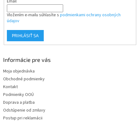
Email
v
k
y
Vložením e-mailu súhlasíte s
podmienkami ochrany osobných
v
údajov
ý
p
PRIHLÁSIŤ SA
i
s
u
Informácie pre vás
Moja objednávka
Obchodné podmienky
Kontakt
Podmienky OOÚ
Doprava a platba
Odstúpenie od zmluvy
Postup pri reklamácii