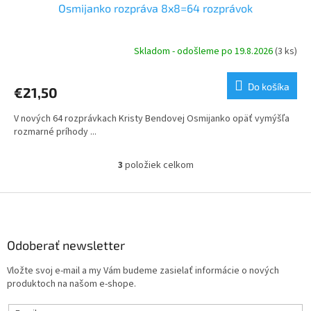
Osmijanko rozpráva 8x8=64 rozprávok
Skladom - odošleme po 19.8.2026
(3 ks)
Do košíka
€21,50
V nových 64 rozprávkach Kristy Bendovej Osmijanko opäť vymýšľa
rozmarné príhody ...
3
položiek celkom
O
v
l
Z
á
á
d
p
a
ä
Odoberať newsletter
c
t
i
Vložte svoj e-mail a my Vám budeme zasielať informácie o nových
i
e
produktoch na našom e-shope.
p
e
r