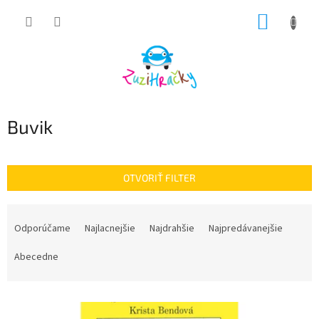
Prejsť
NÁKUP
na
obsah
KOŠÍK
Buvik
OTVORIŤ FILTER
R
a
Odporúčame
Najlacnejšie
Najdrahšie
Najpredávanejšie
d
e
Abecedne
n
i
V
e
ý