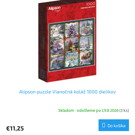
p
p
r
i
o
s
d
p
u
r
k
o
t
d
o
u
v
k
t
o
v
Alipson puzzle Vianočná koláž 1000 dielikov
Skladom - odošleme po 19.8.2026
(3 ks)
Do košíka
€11,25