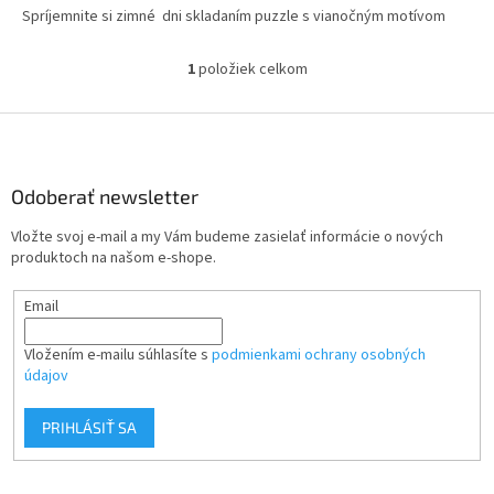
Spríjemnite si zimné dni skladaním puzzle s vianočným motívom
1
položiek celkom
O
v
l
Z
á
á
d
p
a
ä
Odoberať newsletter
c
t
i
Vložte svoj e-mail a my Vám budeme zasielať informácie o nových
i
e
produktoch na našom e-shope.
p
e
r
Email
v
k
y
Vložením e-mailu súhlasíte s
podmienkami ochrany osobných
v
údajov
ý
p
PRIHLÁSIŤ SA
i
s
u