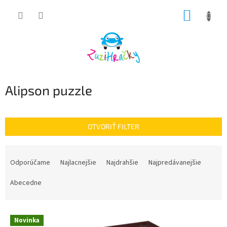
Prejsť
NÁKUP
na
obsah
KOŠÍK
Alipson puzzle
OTVORIŤ FILTER
R
a
Odporúčame
Najlacnejšie
Najdrahšie
Najpredávanejšie
d
e
Abecedne
n
i
V
e
Novinka
ý