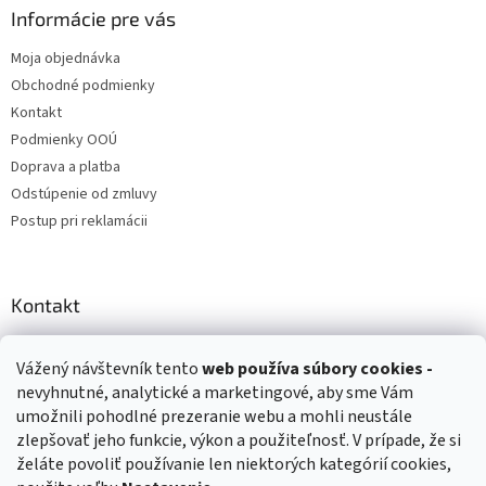
Informácie pre vás
Moja objednávka
Obchodné podmienky
Kontakt
Podmienky OOÚ
Doprava a platba
Odstúpenie od zmluvy
Postup pri reklamácii
Kontakt
info
@
zuzihracky.sk
Vážený návštevník tento
web používa
súbory cookies -
+421 903 144 673
nevyhnutné, analytické a marketingové, aby sme Vám
umožnili pohodlné prezeranie webu a mohli neustále
zlepšovať jeho funkcie, výkon a použiteľnosť. V prípade, že si
želáte povoliť používanie len niektorých kategórií cookies,