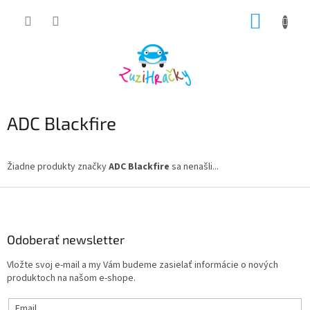
Prejsť
NÁKUP
na
obsah
KOŠÍK
ADC Blackfire
Žiadne produkty značky
ADC Blackfire
sa nenašli...
Z
á
p
ä
Odoberať newsletter
t
Vložte svoj e-mail a my Vám budeme zasielať informácie o nových
i
produktoch na našom e-shope.
e
Email