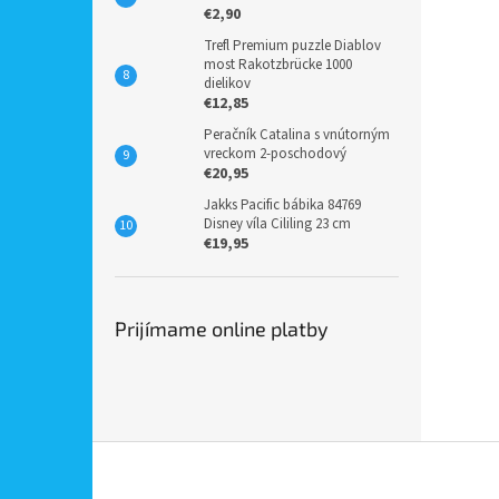
€2,90
Trefl Premium puzzle Diablov
most Rakotzbrücke 1000
dielikov
€12,85
Peračník Catalina s vnútorným
vreckom 2-poschodový
€20,95
Jakks Pacific bábika 84769
Disney víla Cililing 23 cm
€19,95
Prijímame online platby
Z
á