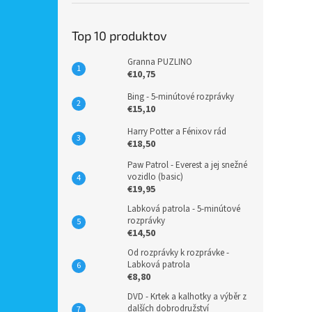
Top 10 produktov
Granna PUZLINO
€10,75
Bing - 5-minútové rozprávky
€15,10
Harry Potter a Fénixov rád
€18,50
Paw Patrol - Everest a jej snežné
vozidlo (basic)
€19,95
Labková patrola - 5-minútové
rozprávky
€14,50
Od rozprávky k rozprávke -
Labková patrola
€8,80
DVD - Krtek a kalhotky a výběr z
dalších dobrodružství