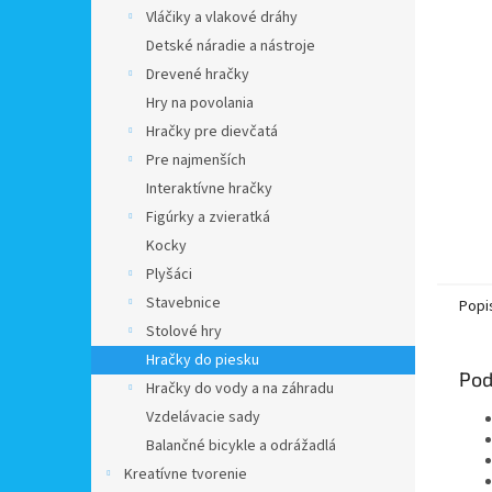
Vláčiky a vlakové dráhy
Detské náradie a nástroje
Drevené hračky
Hry na povolania
Hračky pre dievčatá
Pre najmenších
Interaktívne hračky
Figúrky a zvieratká
Kocky
Plyšáci
Stavebnice
Popi
Stolové hry
Hračky do piesku
Pod
Hračky do vody a na záhradu
Vzdelávacie sady
Balančné bicykle a odrážadlá
Kreatívne tvorenie