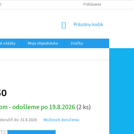
DMIENKY OOÚ
DOPRAVA A PLATBA
ODSTÚPENIE OD ZMLUVY
Prihlásenie
NÁKUPNÝ
Prázdny košík
KOŠÍK
é otázky
Moja objednávka
Značky
50
ová
om - odošleme po 19.8.2026
(2 ks)
oručiť do:
31.8.2026
Možnosti doručenia