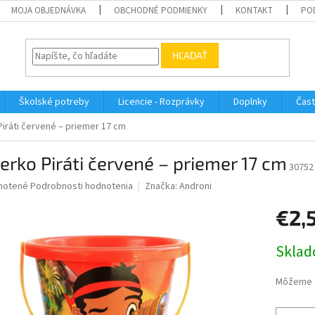
MOJA OBJEDNÁVKA
OBCHODNÉ PODMIENKY
KONTAKT
PO
HĽADAŤ
Školské potreby
Licencie - Rozprávky
Doplnky
Čast
Piráti červené – priemer 17 cm
erko Piráti červené – priemer 17 cm
30752
né
notené
Podrobnosti hodnotenia
Značka:
Androni
nie
€2,
u
Jednotk
Sklad
cena:
iek.
Môžeme d