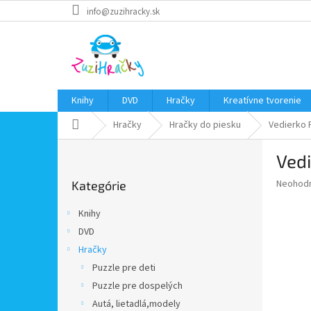
Prejsť
info@zuzihracky.sk
na
obsah
Knihy
DVD
Hračky
Kreatívne tvorenie
Domov
Hračky
Hračky do piesku
Vedierko 
B
Vedi
o
Preskočiť
č
Priemer
Neohod
Kategórie
kategórie
n
hodnote
ý
produkt
Knihy
p
je
DVD
0,0
a
z
Hračky
n
5
e
Puzzle pre deti
hviezdič
l
Puzzle pre dospelých
Autá, lietadlá,modely