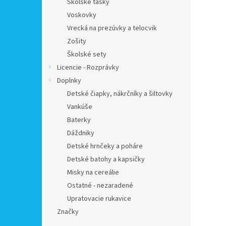
Školské tašky
Voskovky
Vrecká na prezúvky a telocvik
Zošity
Školské sety
Licencie - Rozprávky
Doplnky
Detské čiapky, nákrčníky a šiltovky
Vankúše
Baterky
Dáždniky
Detské hrnčeky a poháre
Detské batohy a kapsičky
Misky na cereálie
Ostatné - nezaradené
Upratovacie rukavice
Značky