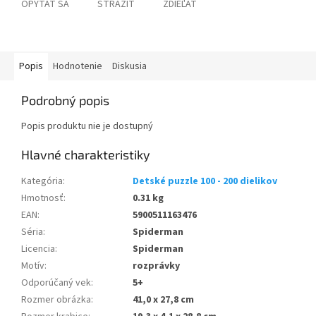
OPÝTAŤ SA
STRÁŽIŤ
ZDIEĽAŤ
Popis
Hodnotenie
Diskusia
Podrobný popis
Popis produktu nie je dostupný
Kategória
:
Detské puzzle 100 - 200 dielikov
Hmotnosť
:
0.31 kg
EAN
:
5900511163476
Séria
:
Spiderman
Licencia
:
Spiderman
Motív
:
rozprávky
Odporúčaný vek
:
5+
Rozmer obrázka
:
41,0 x 27,8 cm