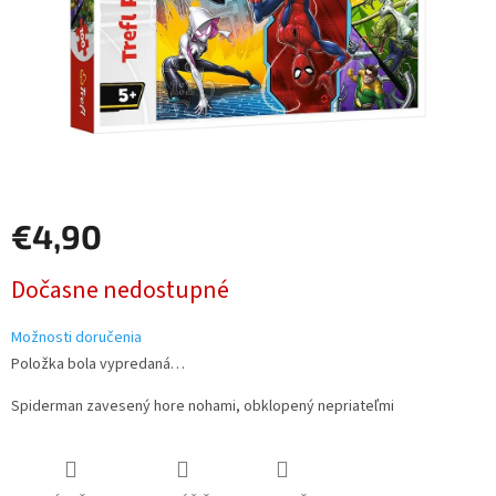
€4,90
Jednotková
Dočasne nedostupné
cena:
Možnosti doručenia
Položka bola vypredaná…
Spiderman zavesený hore nohami, obklopený nepriateľmi