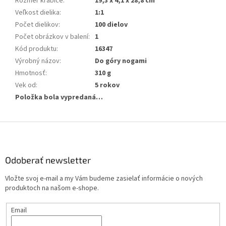
Rozmer krabice
:
19,3 x 4,1 x 28,8 cm
Veľkost dielika
:
1:1
Počet dielikov
:
100 dielov
Počet obrázkov v balení
:
1
Kód produktu
:
16347
Výrobný názov
:
Do góry nogami
Hmotnosť
:
310 g
Vek od
:
5 rokov
Položka bola vypredaná…
Z
á
p
ä
Odoberať newsletter
t
Vložte svoj e-mail a my Vám budeme zasielať informácie o nových
i
produktoch na našom e-shope.
e
Email