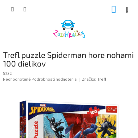
Prejsť
NÁKUP
na
obsah
KOŠÍK
Trefl puzzle Spiderman hore nohami
100 dielikov
5232
Priemerné
Neohodnotené
Podrobnosti hodnotenia
Značka:
Trefl
hodnotenie
produktu
je
0,0
z
5
hviezdičiek.