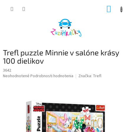
Prejsť
NÁKUP
na
obsah
KOŠÍK
Trefl puzzle Minnie v salóne krásy
100 dielikov
3642
Priemerné
Neohodnotené
Podrobnosti hodnotenia
Značka:
Trefl
hodnotenie
produktu
je
0,0
z
5
hviezdičiek.