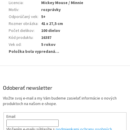
Licencia
:
Mickey Mouse / Minnie
Motív
:
rozprávky
Odporúčaný vek
:
5+
Rozmer obrázka
:
41 x 27,5 cm
Počet dielikov
:
100 dielov
Kód produktu
:
16387
Vek od
:
5 rokov
Položka bola vypredaná…
Z
á
p
ä
Odoberať newsletter
t
Vložte svoj e-mail a my Vám budeme zasielať informácie o nových
i
produktoch na našom e-shope.
e
Email
Vložením e-mailu súhlasíte s
podmienkami ochrany osobných