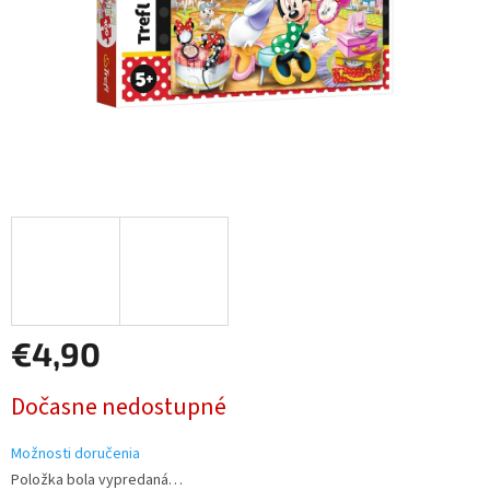
€4,90
Jednotková
Dočasne nedostupné
cena:
Možnosti doručenia
Položka bola vypredaná…