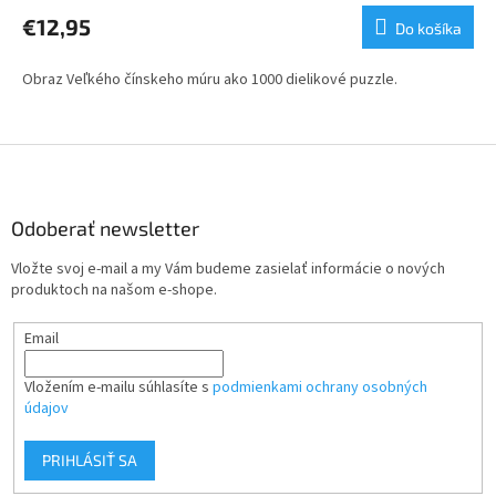
€12,95
Do košíka
Obraz Veľkého čínskeho múru ako 1000 dielikové puzzle.
Z
á
p
ä
Odoberať newsletter
t
Vložte svoj e-mail a my Vám budeme zasielať informácie o nových
i
produktoch na našom e-shope.
e
Email
Vložením e-mailu súhlasíte s
podmienkami ochrany osobných
údajov
PRIHLÁSIŤ SA