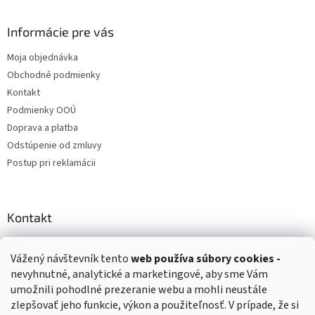
Informácie pre vás
Moja objednávka
Obchodné podmienky
Kontakt
Podmienky OOÚ
Doprava a platba
Odstúpenie od zmluvy
Postup pri reklamácii
Kontakt
info
@
zuzihracky.sk
Vážený návštevník tento
web používa
súbory cookies -
+421 903 144 673
nevyhnutné, analytické a marketingové, aby sme Vám
umožnili pohodlné prezeranie webu a mohli neustále
zlepšovať jeho funkcie, výkon a použiteľnosť. V prípade, že si