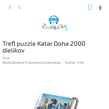
Prejsť
NÁKUP
na
obsah
KOŠÍK
Trefl puzzle Katar Doha 2000
dielikov
3124
Priemerné
Neohodnotené
Podrobnosti hodnotenia
Značka:
Trefl
hodnotenie
produktu
je
0,0
z
5
hviezdičiek.