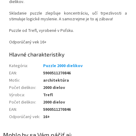
dielikov.
Skladanie puzzle zlepšuje koncentráciu, učí trpezlivosti a
stimuluje logické myslenie. A samozrejme je to aj zábava!
Puzzle od Trefl, vyrobené v Poľsku.
Odporúčaný vek 16+
Kategória
:
Puzzle 2000 dielikov
EAN
:
5900511270846
Motív
:
architektúra
Počet dielikov
:
2000 dielov
Výrobca
:
Trefl
Počet dielikov
:
2000 dielov
EAN
:
5900511270846
Odporúčaný vek
:
16+
Mohlo by sa Vám páčiť aj: