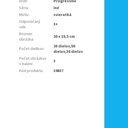
Druh
:
Progresívne
Séria
:
Iné
Motív
:
zvieratká
Odporúčaný
3+
vek
:
Rozmer
20 x 19,5 cm
obrázka
:
20 dielov,50
Počet dielikov
:
dielov,36 dielov
Počet obrázkov
3
v balení
:
Kód produktu
:
34837