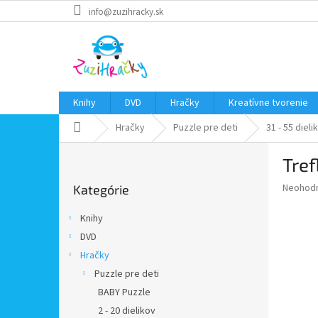
Prejsť
info@zuzihracky.sk
na
obsah
Knihy
DVD
Hračky
Kreatívne tvorenie
Domov
Hračky
Puzzle pre deti
31 - 55 dieli
B
Tref
o
Preskočiť
č
Priemer
Neohod
Kategórie
kategórie
n
hodnote
ý
produkt
Knihy
p
je
DVD
0,0
a
z
Hračky
n
5
e
Puzzle pre deti
hviezdič
l
BABY Puzzle
2 - 20 dielikov