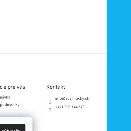
cie pre vás
Kontakt
dnávka
info
@
zuzihracky.sk
podmienky
+421 903 144 673
y OOÚ
platba