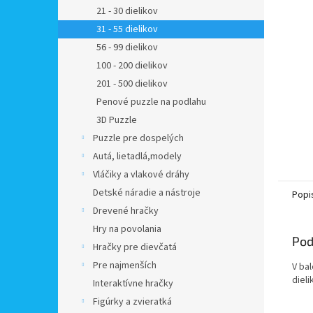
21 - 30 dielikov
31 - 55 dielikov
56 - 99 dielikov
100 - 200 dielikov
201 - 500 dielikov
Penové puzzle na podlahu
3D Puzzle
Puzzle pre dospelých
Autá, lietadlá,modely
Vláčiky a vlakové dráhy
Detské náradie a nástroje
Popi
Drevené hračky
Hry na povolania
Pod
Hračky pre dievčatá
Pre najmenších
V bal
dieli
Interaktívne hračky
Figúrky a zvieratká