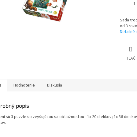
Sada troc
od 3 roko
Detailné 
TLAČ
s
Hodnotenie
Diskusia
robný popis
ení sú 3 puzzle so zvyšujúcou sa obtiažnosťou - 1x 20 dielikov; 1x 36 dieliko
kov.