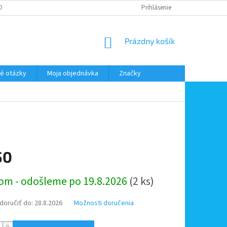
DMIENKY OOÚ
DOPRAVA A PLATBA
ODSTÚPENIE OD ZMLUVY
Prihlásenie
NÁKUPNÝ
Prázdny košík
KOŠÍK
é otázky
Moja objednávka
Značky
50
ová
om - odošleme po 19.8.2026
(2 ks)
oručiť do:
28.8.2026
Možnosti doručenia