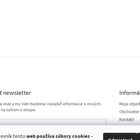
ť newsletter
Informá
 e-mail a my Vám budeme zasielať informácie o nových
Moja obje
 na našom e-shope.
Obchodné 
Kontakt
Podmienk
Doprava a 
tevník tento
web používa
súbory cookies -
e-mailu súhlasíte s
podmienkami ochrany osobných