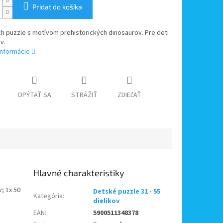
Pridať do košíka
h puzzle s motívom prehistorických dinosaurov. Pre deti
v.
informácie
OPÝTAŤ SA
STRÁŽIŤ
ZDIEĽAŤ
v; 1x 50
Detské puzzle 31 - 55
Kategória
:
dielikov
EAN
:
5900511348378