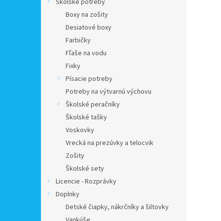
Školské potreby
Boxy na zošity
Desiatové boxy
Farbičky
Fľaše na vodu
Fixky
Písacie potreby
Potreby na výtvarnú výchovu
Školské peračníky
Školské tašky
Voskovky
Vrecká na prezúvky a telocvik
Zošity
Školské sety
Licencie - Rozprávky
Doplnky
Detské čiapky, nákrčníky a šiltovky
Vankúše