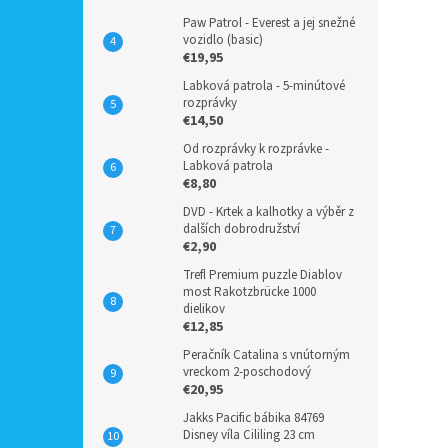
Paw Patrol - Everest a jej snežné
vozidlo (basic)
€19,95
Labková patrola - 5-minútové
rozprávky
€14,50
Od rozprávky k rozprávke -
Labková patrola
€8,80
DVD - Krtek a kalhotky a výběr z
dalších dobrodružství
€2,90
Trefl Premium puzzle Diablov
most Rakotzbrücke 1000
dielikov
€12,85
Peračník Catalina s vnútorným
vreckom 2-poschodový
€20,95
Jakks Pacific bábika 84769
Disney víla Cililing 23 cm