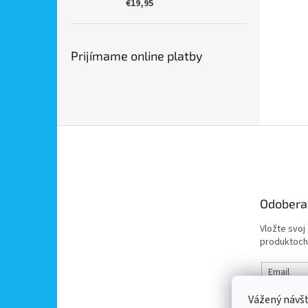
€19,95
Prijímame online platby
Z
á
p
ä
t
Odobera
i
e
Vložte svoj
produktoch
Email
Vážený návš
Vložením 