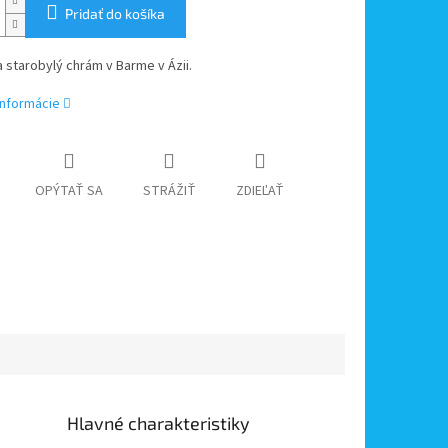
Pridať do košíka
 starobylý chrám v Barme v Ázii.
informácie
OPÝTAŤ SA
STRÁŽIŤ
ZDIEĽAŤ