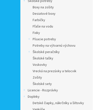
Školské potreby
Boxy na zošity
Desiatové boxy
Farbičky
Fľaše na vodu
Fixky
Písacie potreby
Potreby na výtvarnú výchovu
Školské peračníky
Školské tašky
Voskovky
Vrecká na prezúvky a telocvik
Zošity
Školské sety
Licencie - Rozprávky
Doplnky
Detské čiapky, nákrčníky a šiltovky
Vankúše