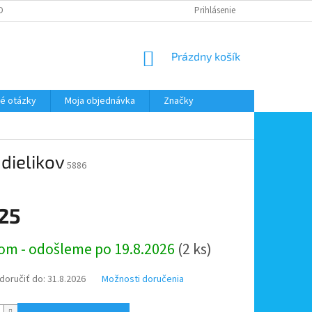
DMIENKY OOÚ
DOPRAVA A PLATBA
ODSTÚPENIE OD ZMLUVY
Prihlásenie
NÁKUPNÝ
Prázdny košík
KOŠÍK
é otázky
Moja objednávka
Značky
dielikov
5886
,25
ová
om - odošleme po 19.8.2026
(2 ks)
oručiť do:
31.8.2026
Možnosti doručenia