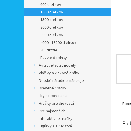
600 dielikov
1000 dielikov
1500 dielikov
2000 dielikov
3000 dielikov
4000 - 13200 dielikov
3D Puzzle
Puzzle doplnky
Autá, lietadlá,modely
Vláčiky a vlakové dráhy
Detské náradie a nástroje
Drevené hračky
Hry na povolania
Hračky pre dievčatá
Popi
Pre najmenších
Interaktívne hračky
Pod
Figúrky a zvieratká