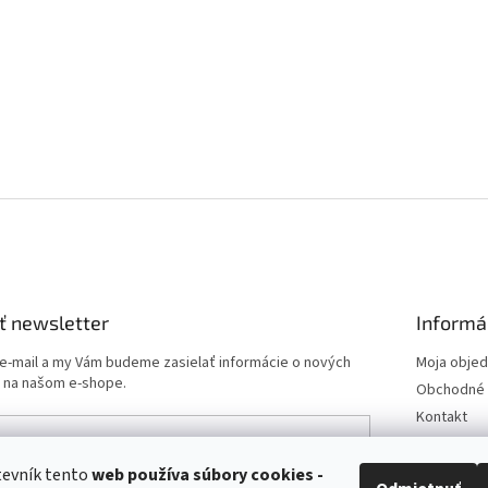
ť newsletter
Informá
 e-mail a my Vám budeme zasielať informácie o nových
Moja obje
 na našom e-shope.
Obchodné 
Kontakt
Podmienk
Doprava a 
tevník tento
web používa
súbory cookies -
e-mailu súhlasíte s
podmienkami ochrany osobných