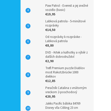
Paw Patrol - Everest a jej snežné
vozidlo (basic)
€19,95
Labková patrola - 5-minútové
rozprávky
€14,50
Od rozprávky k rozprávke -
Labková patrola
€8,80
DVD - Krtek a kalhotky a výběr z
dalších dobrodružství
€2,90
Trefl Premium puzzle Diablov
most Rakotzbrücke 1000
dielikov
€12,85
Peračník Catalina s vnútorným
vreckom 2-poschodový
€20,95
Jakks Pacific bábika 84769
Disney víla Cililing 23 cm