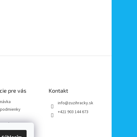
cie pre vás
Kontakt
dnávka
info
@
zuzihracky.sk
podmienky
+421 903 144 673
y OOÚ
platba