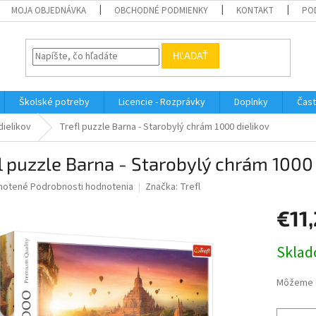
MOJA OBJEDNÁVKA
OBCHODNÉ PODMIENKY
KONTAKT
PO
HĽADAŤ
Školské potreby
Licencie - Rozprávky
Doplnky
Čast
dielikov
Trefl puzzle Barna - Starobylý chrám 1000 dielikov
l puzzle Barna - Starobylý chrám 1000 
né
notené
Podrobnosti hodnotenia
Značka:
Trefl
nie
€11
u
Jednotk
Sklad
cena:
iek.
Môžeme d