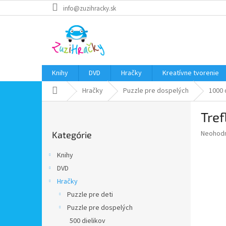
Prejsť
info@zuzihracky.sk
na
obsah
Knihy
DVD
Hračky
Kreatívne tvorenie
Domov
Hračky
Puzzle pre dospelých
1000 
B
Tref
o
Preskočiť
č
Priemer
Neohod
Kategórie
kategórie
n
hodnote
ý
produkt
Knihy
p
je
DVD
0,0
a
z
Hračky
n
5
e
Puzzle pre deti
hviezdič
l
Puzzle pre dospelých
500 dielikov