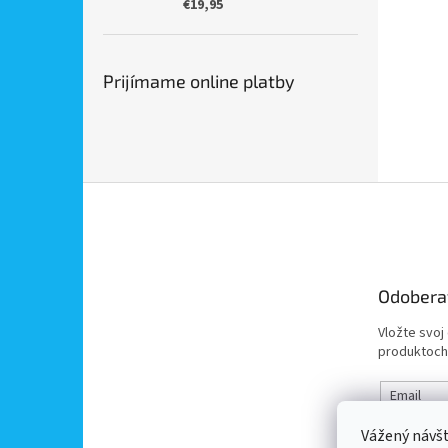
€19,95
Prijímame online platby
Z
á
p
ä
t
Odobera
i
e
Vložte svoj
produktoch
Email
Vážený návš
Vložením 