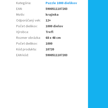
Kategória
:
Puzzle 1000 dielikov
EAN
:
5900511107203
Motív
:
krajinka
Odporúčaný vek
:
12+
Počet dielikov
:
1000 dielov
Výrobca
:
Trefl
Rozmer obrázka
:
68 x 48 cm
Počet dielikov
:
1000
Kód produktu
:
10720
EAN kód
:
5900511107203