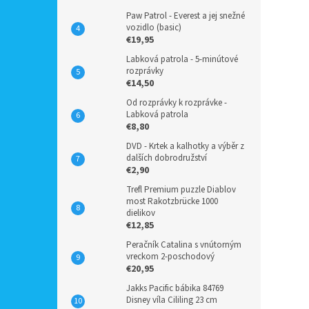
Paw Patrol - Everest a jej snežné
vozidlo (basic)
€19,95
Labková patrola - 5-minútové
rozprávky
€14,50
Od rozprávky k rozprávke -
Labková patrola
€8,80
DVD - Krtek a kalhotky a výběr z
dalších dobrodružství
€2,90
Trefl Premium puzzle Diablov
most Rakotzbrücke 1000
dielikov
€12,85
Peračník Catalina s vnútorným
vreckom 2-poschodový
€20,95
Jakks Pacific bábika 84769
Disney víla Cililing 23 cm