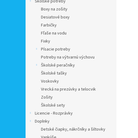
Školské potreby
Boxy na zošity
Desiatové boxy
Farbičky
Fľaše na vodu
Fixky
Písacie potreby
Potreby na výtvarnú výchovu
Školské peračníky
Školské tašky
Voskovky
Vrecká na prezúvky a telocvik
Zošity
Školské sety
Licencie - Rozprávky
Doplnky
Detské čiapky, nákrčníky a šiltovky
Vankúše