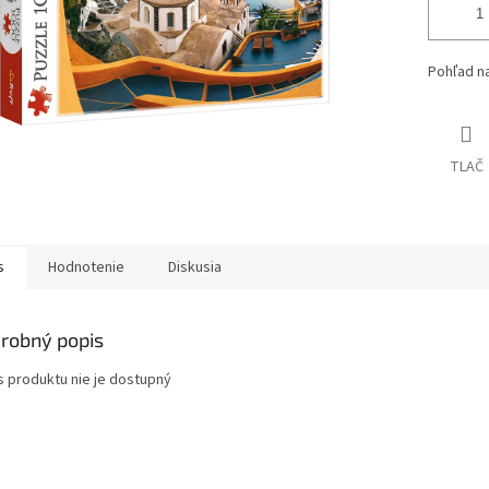
Pohľad na
TLAČ
s
Hodnotenie
Diskusia
robný popis
s produktu nie je dostupný