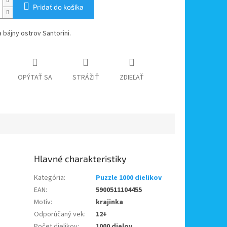
Pridať do košíka
 bájny ostrov Santorini.
OPÝTAŤ SA
STRÁŽIŤ
ZDIEĽAŤ
Kategória
:
Puzzle 1000 dielikov
EAN
:
5900511104455
Motív
:
krajinka
Odporúčaný vek
:
12+
Počet dielikov
:
1000 dielov