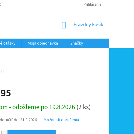
DMIENKY OOÚ
DOPRAVA A PLATBA
ODSTÚPENIE OD ZMLUVY
Prihlásenie
NÁKUPNÝ
Prázdny košík
KOŠÍK
é otázky
Moja objednávka
Značky
235
,95
ová
om - odošleme po 19.8.2026
(2 ks)
oručiť do:
31.8.2026
Možnosti doručenia