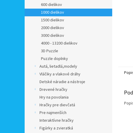
600 dielikov
1000 dielikov
1500 dielikov
2000 dielikov
3000 dielikov
4000 - 13200 dielikov
3D Puzzle
Puzzle doplnky
Autá, lietadlá,modely
Popi
Vláčiky a vlakové dráhy
Detské náradie a nástroje
Drevené hračky
Pod
Hry na povolania
Popi
Hračky pre dievčatá
Pre najmenších
Interaktívne hračky
Figúrky a zvieratká