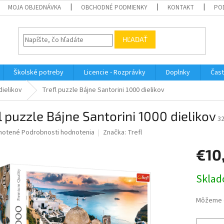
MOJA OBJEDNÁVKA
OBCHODNÉ PODMIENKY
KONTAKT
PO
HĽADAŤ
Školské potreby
Licencie - Rozprávky
Doplnky
Čast
dielikov
Trefl puzzle Bájne Santorini 1000 dielikov
l puzzle Bájne Santorini 1000 dielikov
3
né
notené
Podrobnosti hodnotenia
Značka:
Trefl
nie
€10
u
Jednotk
Sklad
cena:
iek.
Môžeme d