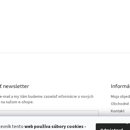
ť newsletter
Informá
 e-mail a my Vám budeme zasielať informácie o nových
Moja obje
 na našom e-shope.
Obchodné 
Kontakt
Podmienk
Doprava a 
tevník tento
web používa
súbory cookies -
e-mailu súhlasíte s
podmienkami ochrany osobných