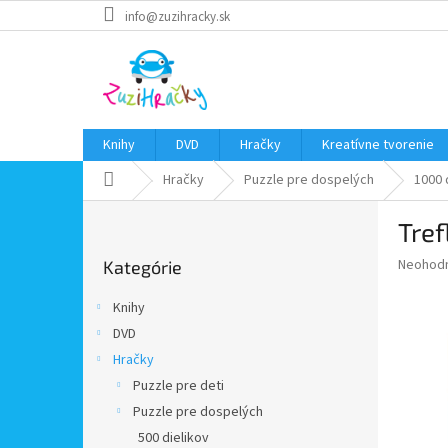
Prejsť
info@zuzihracky.sk
na
obsah
Knihy
DVD
Hračky
Kreatívne tvorenie
Domov
Hračky
Puzzle pre dospelých
1000 
B
Tref
o
Preskočiť
č
Priemer
Neohod
Kategórie
kategórie
n
hodnote
ý
produkt
Knihy
p
je
DVD
0,0
a
z
Hračky
n
5
e
Puzzle pre deti
hviezdič
l
Puzzle pre dospelých
500 dielikov