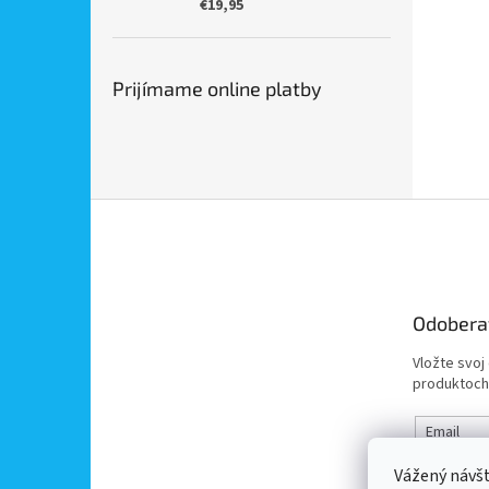
€19,95
Prijímame online platby
Z
á
p
ä
t
Odobera
i
e
Vložte svoj
produktoch
Email
Vážený návš
Vložením 