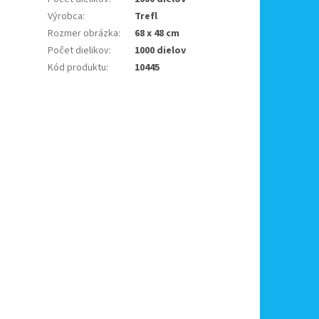
Výrobca
:
Trefl
Rozmer obrázka
:
68 x 48 cm
Počet dielikov
:
1000 dielov
Kód produktu
:
10445