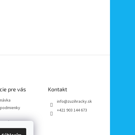
cie pre vás
Kontakt
dnávka
info
@
zuzihracky.sk
podmienky
+421 903 144 673
y OOÚ
platba