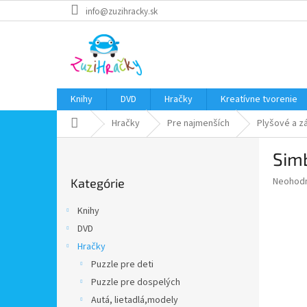
Prejsť
info@zuzihracky.sk
na
obsah
Knihy
DVD
Hračky
Kreatívne tvorenie
Domov
Hračky
Pre najmenších
Plyšové a z
B
Simb
o
Preskočiť
č
Priemer
Neohod
Kategórie
kategórie
n
hodnote
ý
produkt
Knihy
p
je
DVD
0,0
a
z
Hračky
n
5
e
Puzzle pre deti
hviezdič
l
Puzzle pre dospelých
Autá, lietadlá,modely