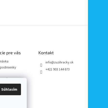
cie pre vás
Kontakt
dnávka
info
@
zuzihracky.sk
podmienky
+421 903 144 673
y OOÚ
platba
Súhlasím
e od zmluvy
reklamácii