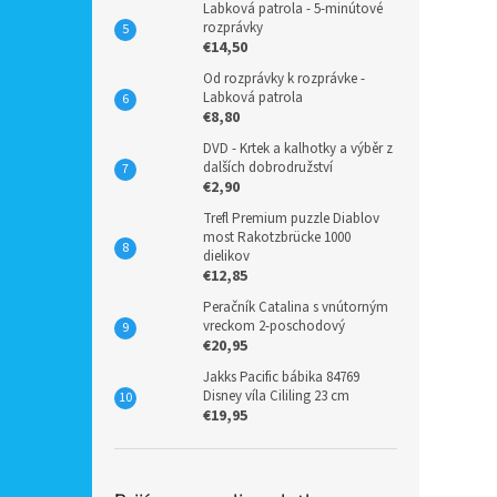
Labková patrola - 5-minútové
rozprávky
€14,50
Od rozprávky k rozprávke -
Labková patrola
€8,80
DVD - Krtek a kalhotky a výběr z
dalších dobrodružství
€2,90
Trefl Premium puzzle Diablov
most Rakotzbrücke 1000
dielikov
€12,85
Peračník Catalina s vnútorným
vreckom 2-poschodový
€20,95
Jakks Pacific bábika 84769
Disney víla Cililing 23 cm
€19,95