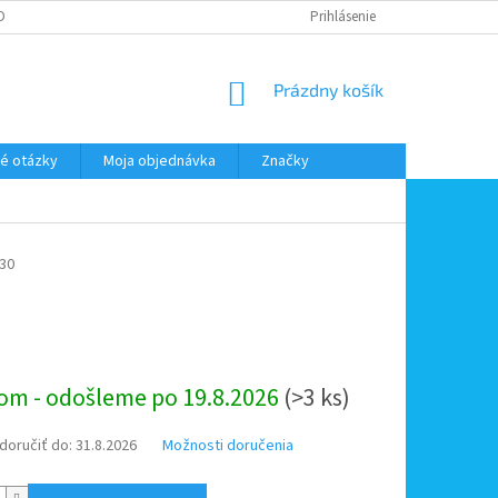
DMIENKY OOÚ
DOPRAVA A PLATBA
ODSTÚPENIE OD ZMLUVY
Prihlásenie
NÁKUPNÝ
Prázdny košík
KOŠÍK
é otázky
Moja objednávka
Značky
30
ová
om - odošleme po 19.8.2026
(>3 ks)
oručiť do:
31.8.2026
Možnosti doručenia