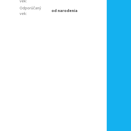
vek
:
Odporúčaný
od narodenia
vek
: