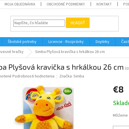
MOJA OBJEDNÁVKA
OBCHODNÉ PODMIENKY
KONTAKT
PO
HĽADAŤ
Školské potreby
Licencie - Rozprávky
Doplnky
Čast
ávesné hračky
Simba Plyšová kravička s hrkálkou 26 cm
a Plyšová kravička s hrkálkou 26 cm
33
né
notené
Podrobnosti hodnotenia
Značka:
Simba
nie
€8
u
Jednotk
Sklad
cena:
iek.
Môžeme d