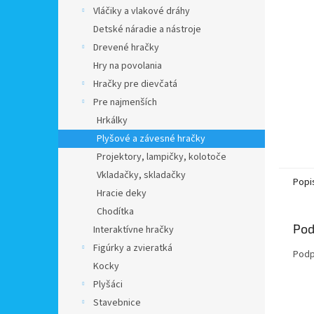
Vláčiky a vlakové dráhy
Detské náradie a nástroje
Drevené hračky
Hry na povolania
Hračky pre dievčatá
Pre najmenších
Hrkálky
Plyšové a závesné hračky
Projektory, lampičky, kolotoče
Vkladačky, skladačky
Popi
Hracie deky
Chodítka
Pod
Interaktívne hračky
Figúrky a zvieratká
Podp
Kocky
Plyšáci
Stavebnice