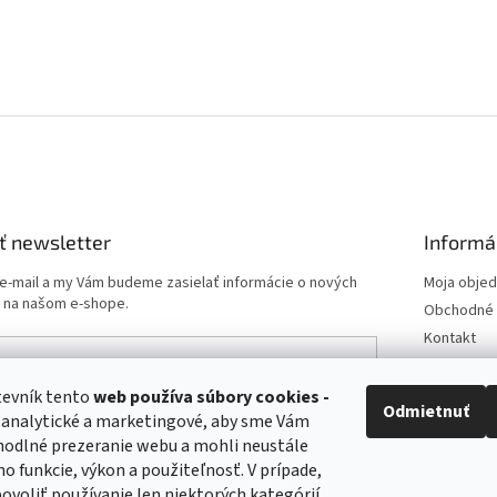
ť newsletter
Informá
 e-mail a my Vám budeme zasielať informácie o nových
Moja obje
 na našom e-shope.
Obchodné 
Kontakt
Podmienk
Doprava a 
tevník tento
web používa
súbory cookies -
e-mailu súhlasíte s
podmienkami ochrany osobných
Odmietnuť
 analytické a marketingové, aby sme Vám
Odstúpeni
hodlné prezeranie webu a mohli neustále
Postup pri 
ho funkcie, výkon a použiteľnosť. V prípade,
ÁSIŤ SA
 povoliť používanie len niektorých kategórií