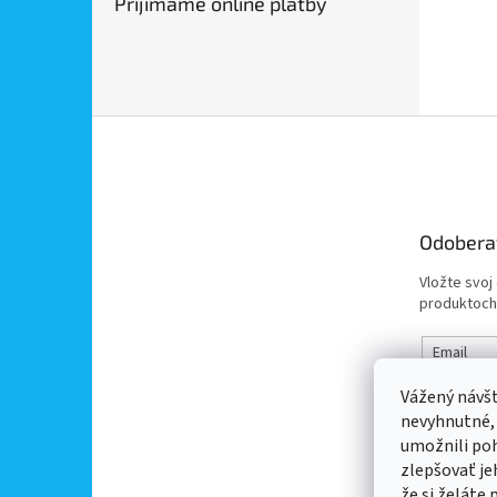
Prijímame online platby
Z
á
p
ä
t
Odobera
i
e
Vložte svoj
produktoch
Email
Vážený návš
Vložením 
nevyhnutné,
údajov
umožnili po
zlepšovať je
PRIHL
že si želáte