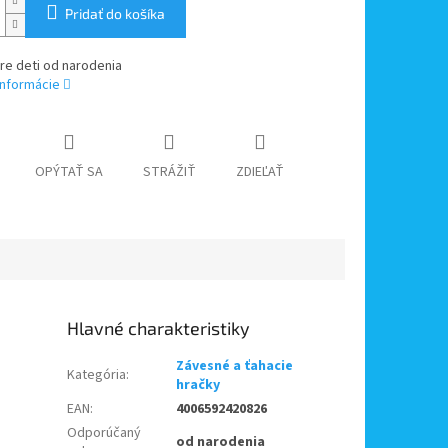
Pridať do košíka
re deti od narodenia
informácie
OPÝTAŤ SA
STRÁŽIŤ
ZDIEĽAŤ
Závesné a ťahacie
Kategória
:
hračky
EAN
:
4006592420826
Odporúčaný
od narodenia