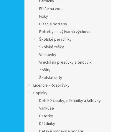
Farbičky
Fľaše na vodu
Fixky
Písacie potreby
Potreby na výtvarnú výchovu
Školské peračníky
Školské tašky
Voskovky
Vrecká na prezúvky a telocvik
Zošity
Školské sety
Licencie - Rozprávky
Doplnky
Detské čiapky, nákrčníky a šiltovky
Vankúše
Baterky
Dáždniky
Detské hrnčeky a poháre